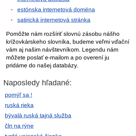
estónska internetová doména
satirická internetová stránka
Pomôžte nám rozšíriť slovnú zásobu nášho
krížovkárskeho slovníka, budeme veľmi vďační
vám aj našim návštevníkom. Legendu nám
môžete poslať e-mailom a po overení ju
pridáme do našej databázy.
Naposledy hľadané:
pomýľ sa !
ruská rieka
bývalá ruská tajná služba
čln na rýne