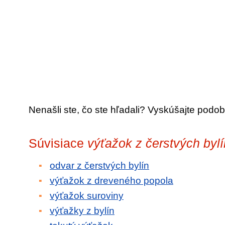
Nenašli ste, čo ste hľadali? Vyskúšajte podob
Súvisiace
výťažok z čerstvých bylí
odvar z čerstvých bylín
výťažok z dreveného popola
výťažok suroviny
výťažky z bylín