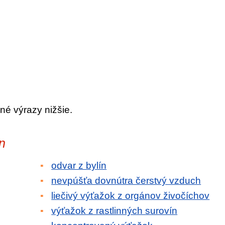
né výrazy nižšie.
n
odvar z bylín
nevpúšťa dovnútra čerstvý vzduch
liečivý výťažok z orgánov živočíchov
výťažok z rastlinných surovín