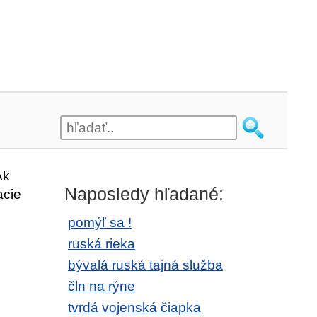
Ak
Naposledy hľadané:
acie
pomýľ sa !
ruská rieka
bývalá ruská tajná služba
čln na rýne
tvrdá vojenská čiapka