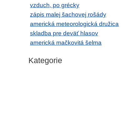
vzduch, po grécky
zápis malej šachovej rošády
americká meteorologická družica
skladba pre deväť hlasov
americká mačkovitá šelma
Kategorie