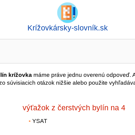
Krížovkársky-slovník.sk
lín krížovka
máme práve jednu overenú odpoveď. 
o súvisiacich otázok nižšie alebo použite vyhľadáv
výťažok z čerstvých bylín na 4
YSAT