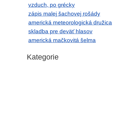
vzduch, po grécky
zápis malej šachovej rošády
americká meteorologická družica
skladba pre deväť hlasov
americká mačkovitá šelma
Kategorie