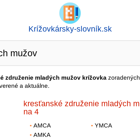
Krížovkársky-slovník.sk
ých mužov
é združenie mladých mužov krížovka
zoradených
verené a aktuálne.
kresťanské združenie mladých 
na 4
AMCA
YMCA
AMKA