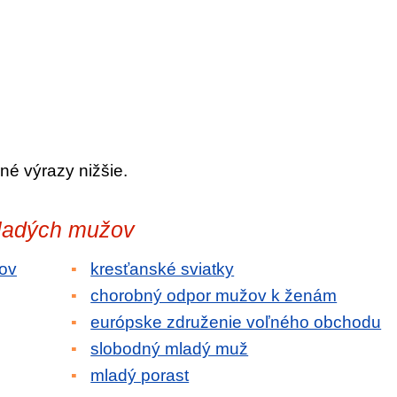
né výrazy nižšie.
mladých mužov
mov
kresťanské sviatky
chorobný odpor mužov k ženám
európske združenie voľného obchodu
slobodný mladý muž
mladý porast