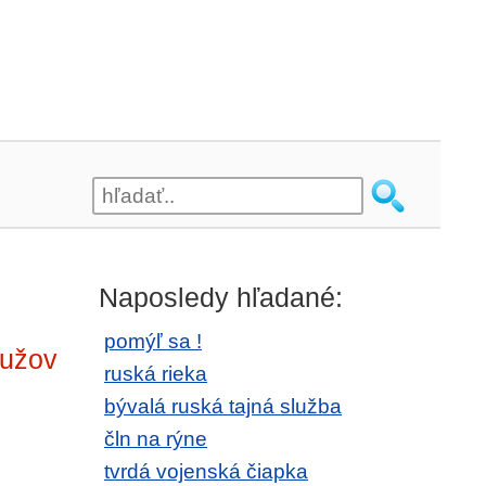
Naposledy hľadané:
pomýľ sa !
mužov
ruská rieka
bývalá ruská tajná služba
čln na rýne
tvrdá vojenská čiapka