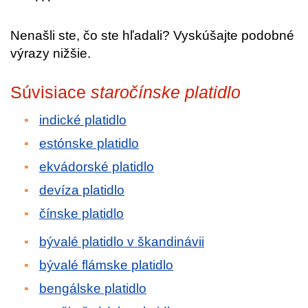
Nenašli ste, čo ste hľadali? Vyskúšajte podobné
výrazy nižšie.
Súvisiace
staročínske platidlo
indické platidlo
estónske platidlo
ekvádorské platidlo
devíza platidlo
čínske platidlo
bývalé platidlo v škandinávii
bývalé flámske platidlo
bengálske platidlo