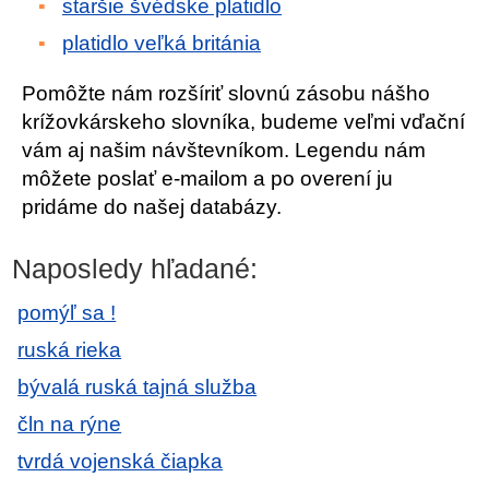
staršie švédske platidlo
platidlo veľká británia
Pomôžte nám rozšíriť slovnú zásobu nášho
krížovkárskeho slovníka, budeme veľmi vďační
vám aj našim návštevníkom. Legendu nám
môžete poslať e-mailom a po overení ju
pridáme do našej databázy.
Naposledy hľadané:
pomýľ sa !
ruská rieka
bývalá ruská tajná služba
čln na rýne
tvrdá vojenská čiapka