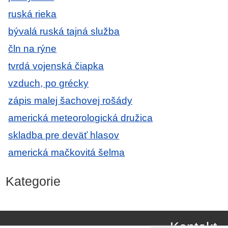
ruská rieka
bývalá ruská tajná služba
čln na rýne
tvrdá vojenská čiapka
vzduch, po grécky
zápis malej šachovej rošády
americká meteorologická družica
skladba pre deväť hlasov
americká mačkovitá šelma
Kategorie
Kontakt