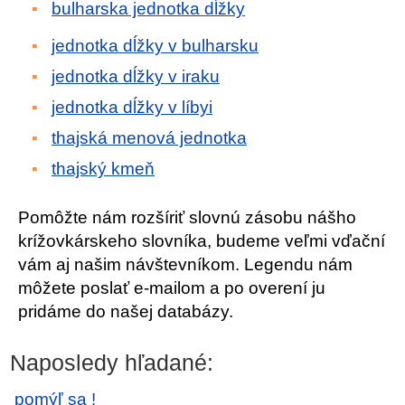
bulharska jednotka dĺžky
jednotka dĺžky v bulharsku
jednotka dĺžky v iraku
jednotka dĺžky v líbyi
thajská menová jednotka
thajský kmeň
Pomôžte nám rozšíriť slovnú zásobu nášho
krížovkárskeho slovníka, budeme veľmi vďační
vám aj našim návštevníkom. Legendu nám
môžete poslať e-mailom a po overení ju
pridáme do našej databázy.
Naposledy hľadané:
pomýľ sa !