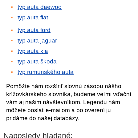
typ auta daewoo
typ auta fiat
typ auta ford
typ auta jaguar
typ auta kia
typ auta škoda
typ rumunského auta
Pomôžte nám rozšíriť slovnú zásobu nášho
krížovkárskeho slovníka, budeme veľmi vďační
vám aj našim návštevníkom. Legendu nám
môžete poslať e-mailom a po overení ju
pridáme do našej databázy.
Naposledy hľadané: