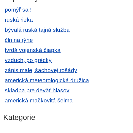
pomýľ sa !
ruská rieka
bývalá ruská tajná služba
čln na rýne
tvrdá vojenská čiapka
vzduch, po grécky
zápis malej šachovej rošády
americká meteorologická družica
skladba pre deväť hlasov
americká mačkovitá šelma
Kategorie