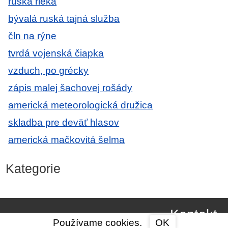
ruská rieka
bývalá ruská tajná služba
čln na rýne
tvrdá vojenská čiapka
vzduch, po grécky
zápis malej šachovej rošády
americká meteorologická družica
skladba pre deväť hlasov
americká mačkovitá šelma
Kategorie
Kontakt
Používame cookies.
OK