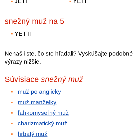
JETI
YETI
snežný muž na 5
YETTI
Nenašli ste, čo ste hľadali? Vyskúšajte podobné
výrazy nižšie.
Súvisiace
snežný muž
muž po anglicky
muž manželky
ľahkomyseľný muž
charizmatický muž
hrbatý muž