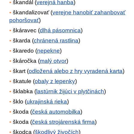
škandál (
verejná hanba
)
škandalizovať (
verejne hanobiť zahanbovať
pohoršovať
)
škáravec (
dlhá pásomnica
)
škarda (
chránená rastlina
)
škaredo (
nepekne
)
škáročka (
malý otvor
)
škart (
odložená alebo z hry vyradená karta
)
škatule (
obaly z lepenky
)
šklabka (
lastúrnik žijúci v plytčinách
)
šklo (
ukrajinská rieka
)
škoda (
česká automobilka
)
škoda (
česká strojárenská firma
)
škodca (
škodlivý živočích
)