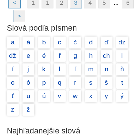
<
1
1
2
3
4
5
...
6
>
Slová podľa písmen
a
á
b
c
č
d
ď
dz
dž
e
é
f
g
h
ch
i
í
j
k
l
ľ
m
n
ň
o
ó
p
q
r
s
š
t
ť
u
ú
v
w
x
y
ý
z
ž
Najhľadanejšie slová