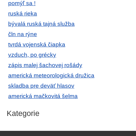
pomýľ sa !
ruská rieka
bývalá ruská tajná služba
čln na rýne
tvrdá vojenská čiapka
vzduch, po grécky
zápis malej šachovej rošády
americká meteorologická družica
skladba pre deväť hlasov
americká mačkovitá šelma
Kategorie