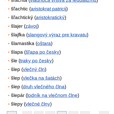
šľachta (
vládnuca vrstva za feudalizmu
)
šľachtic (
aristokrat patricij
)
šľachtický (
aristokratický
)
šlajer (
závoj
)
šlajfka (
slangový výraz pre kravatu
)
šlamastika (
oštara
)
šlapa (
šľapa po česky
)
šle (
traky po česky
)
šlep (
vlečný čln
)
šlep (
vlečka na šatách
)
šlep (
druh vlečného člna
)
šlepár (
lodník na vlečnom člne
)
šlepy (
vlečné člny
)