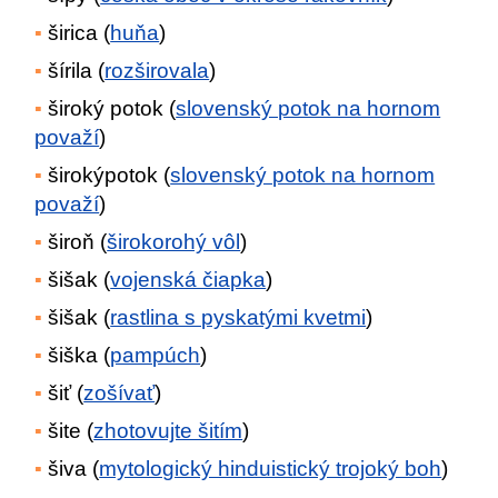
širica (
huňa
)
šírila (
rozširovala
)
široký potok (
slovenský potok na hornom
považí
)
širokýpotok (
slovenský potok na hornom
považí
)
široň (
širokorohý vôl
)
šišak (
vojenská čiapka
)
šišak (
rastlina s pyskatými kvetmi
)
šiška (
pampúch
)
šiť (
zošívať
)
šite (
zhotovujte šitím
)
šiva (
mytologický hinduistický trojoký boh
)