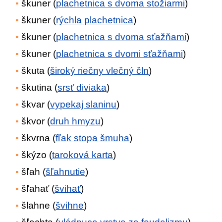
škuner (
plachetnica s dvoma stožiarmi
)
škuner (
rýchla plachetnica
)
škuner (
plachetnica s dvoma sťažňami
)
škuner (
plachetnica s dvomi sťažňami
)
škuta (
široký riečny vlečný čln
)
škutina (
srsť diviaka
)
škvar (
vypekaj slaninu
)
škvor (
druh hmyzu
)
škvrna (
fľak stopa šmuha
)
škýzo (
taroková karta
)
šľah (
šľahnutie
)
šľahať (
švihať
)
šlahne (
švihne
)