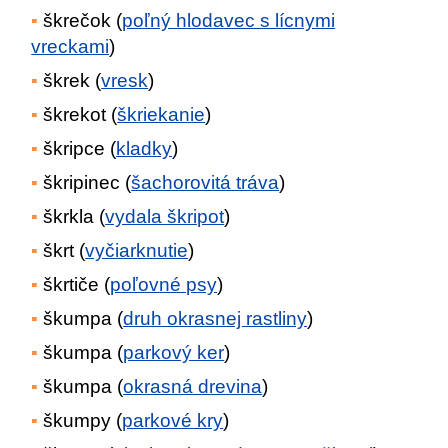
škrečok (
poľný hlodavec s lícnymi
vreckami
)
škrek (
vresk
)
škrekot (
škriekanie
)
škripce (
kladky
)
škripinec (
šachorovitá tráva
)
škrkla (
vydala škripot
)
škrt (
vyčiarknutie
)
škrtiče (
poľovné psy
)
škumpa (
druh okrasnej rastliny
)
škumpa (
parkový ker
)
škumpa (
okrasná drevina
)
škumpy (
parkové kry
)