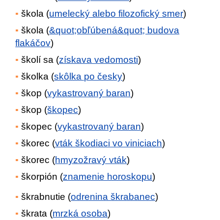
škola (
umelecký alebo filozofický smer
)
škola (
&quot;obľúbená&quot; budova
flakáčov
)
školí sa (
získava vedomosti
)
školka (
skôlka po česky
)
škop (
vykastrovaný baran
)
škop (
škopec
)
škopec (
vykastrovaný baran
)
škorec (
vták škodiaci vo viniciach
)
škorec (
hmyzožravý vták
)
škorpión (
znamenie horoskopu
)
škrabnutie (
odrenina škrabanec
)
škrata (
mrzká osoba
)