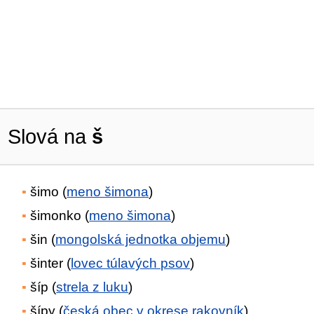
Slová na
š
šimo (
meno šimona
)
šimonko (
meno šimona
)
šin (
mongolská jednotka objemu
)
šinter (
lovec túlavých psov
)
šíp (
strela z luku
)
šípy (
česká obec v okrese rakovník
)