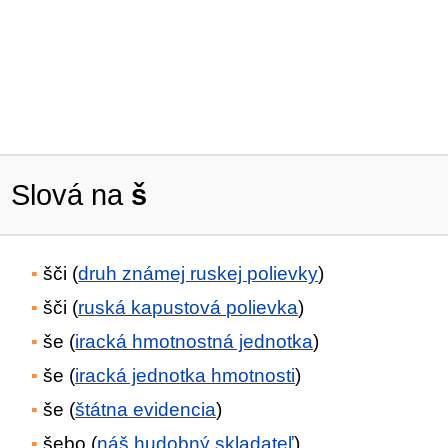
Slová na
š
šči (
druh známej ruskej polievky
)
šči (
ruská kapustová polievka
)
še (
iracká hmotnostná jednotka
)
še (
iracká jednotka hmotnosti
)
še (
štátna evidencia
)
šebo (
náš hudobný skladateľ
)