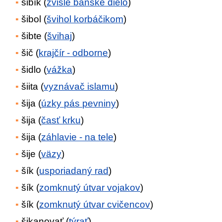
šibík (
zvislé banské dielo
)
šibol (
švihol korbáčikom
)
šibte (
švihaj
)
šič (
krajčír - odborne
)
šidlo (
vážka
)
šiita (
vyznávač islamu
)
šija (
úzky pás pevniny
)
šija (
časť krku
)
šija (
záhlavie - na tele
)
šije (
väzy
)
šík (
usporiadaný rad
)
šík (
zomknutý útvar vojakov
)
šík (
zomknutý útvar cvičencov
)
šikanovať (
týrať
)