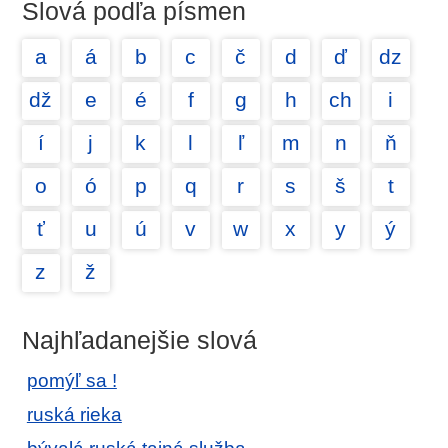
Slová podľa písmen
a
á
b
c
č
d
ď
dz
dž
e
é
f
g
h
ch
i
í
j
k
l
ľ
m
n
ň
o
ó
p
q
r
s
š
t
ť
u
ú
v
w
x
y
ý
z
ž
Najhľadanejšie slová
pomýľ sa !
ruská rieka