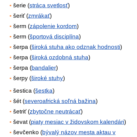
šerie (
stráca svetlosť
)
šeriť (
zmrákať
)
šerm (
zápolenie kordom
)
šerm (
športová disciplína
)
šerpa (
široká stuha ako odznak hodnosti
)
šerpa (
široká ozdobná stuha
)
šerpa (
bandalier
)
šerpy (
široké stuhy
)
šestica (
šestka
)
šét (
severoafrická soľná bažina
)
šetriť (
zbytočne neutrácať
)
ševat (
piaty mesiac v židovskom kalendári
)
ševčenko (
bývalý názov mesta aktau v