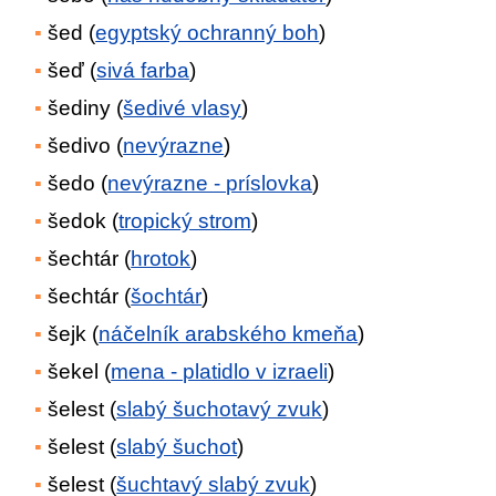
šed (
egyptský ochranný boh
)
šeď (
sivá farba
)
šediny (
šedivé vlasy
)
šedivo (
nevýrazne
)
šedo (
nevýrazne - príslovka
)
šedok (
tropický strom
)
šechtár (
hrotok
)
šechtár (
šochtár
)
šejk (
náčelník arabského kmeňa
)
šekel (
mena - platidlo v izraeli
)
šelest (
slabý šuchotavý zvuk
)
šelest (
slabý šuchot
)
šelest (
šuchtavý slabý zvuk
)