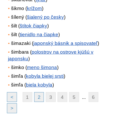
šikmo (
krížom
)
šílený (
šialený po česky
)
šilt (
štítok čiapky
)
šilt (
tienidlo na čiapke
)
šimazaki (
japonský básnik a spisovateľ
)
šimbara (
polostrov na ostrove kjúšú v
japonsku
)
šimko (
meno šimona
)
šimľa (
kobyla bielej srsti
)
šimľa (
biela kobyla
)
<
1
2
3
4
5
...
6
>