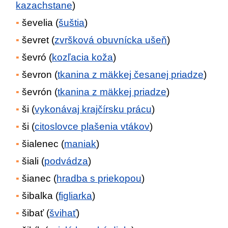
kazachstane
)
ševelia (
šuštia
)
ševret (
zvršková obuvnícka ušeň
)
ševró (
kozľacia koža
)
ševron (
tkanina z mäkkej česanej priadze
)
ševrón (
tkanina z mäkkej priadze
)
ši (
vykonávaj krajčírsku prácu
)
ši (
citoslovce plašenia vtákov
)
šialenec (
maniak
)
šiali (
podvádza
)
šianec (
hradba s priekopou
)
šibalka (
figliarka
)
šibať (
švihať
)