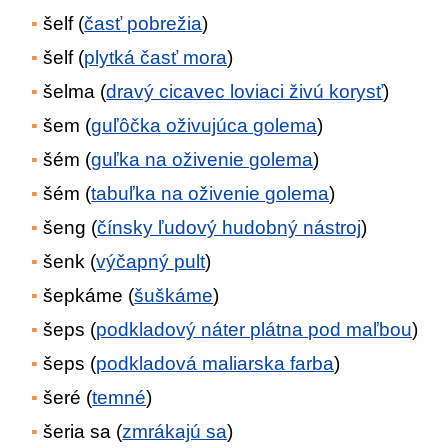
šelf (
časť pobrežia
)
šelf (
plytká časť mora
)
šelma (
dravý cicavec loviaci živú korysť
)
šem (
guľôčka oživujúca golema
)
šém (
guľka na oživenie golema
)
šém (
tabuľka na oživenie golema
)
šeng (
čínsky ľudový hudobný nástroj
)
šenk (
výčapný pult
)
šepkáme (
šuškáme
)
šeps (
podkladový náter plátna pod maľbou
)
šeps (
podkladová maliarska farba
)
šeré (
temné
)
šeria sa (
zmrákajú sa
)