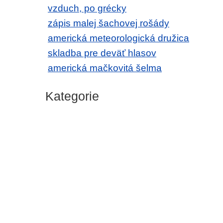
vzduch, po grécky
zápis malej šachovej rošády
americká meteorologická družica
skladba pre deväť hlasov
americká mačkovitá šelma
Kategorie