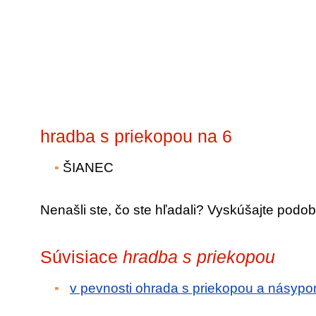
hradba s priekopou na 6
ŠIANEC
Nenašli ste, čo ste hľadali? Vyskúšajte podob
Súvisiace
hradba s priekopou
v pevnosti ohrada s priekopou a násyp