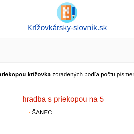
Krížovkársky-slovník.sk
priekopou krížovka
zoradených podľa počtu písme
hradba s priekopou na 5
ŠANEC