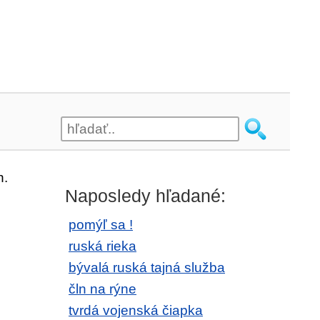
n.
Naposledy hľadané:
pomýľ sa !
ruská rieka
bývalá ruská tajná služba
čln na rýne
tvrdá vojenská čiapka