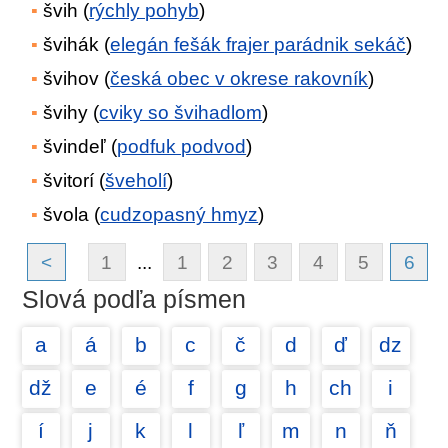
švih (
rýchly pohyb
)
švihák (
elegán fešák frajer parádnik sekáč
)
švihov (
česká obec v okrese rakovník
)
švihy (
cviky so švihadlom
)
švindeľ (
podfuk podvod
)
švitorí (
šveholí
)
švola (
cudzopasný hmyz
)
<
1
...
1
2
3
4
5
6
Slová podľa písmen
a
á
b
c
č
d
ď
dz
dž
e
é
f
g
h
ch
i
í
j
k
l
ľ
m
n
ň