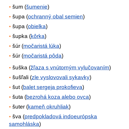
šum (
šumenie
)
šupa (
ochranný obal semien
)
šupa (
obielka
)
šupka (
kôrka
)
šúr (
močaristá lúka
)
šúr (
močaristá pôda
)
šuška (
žľaza s vnútorným vylučovaním
)
šušľali (
zle vyslovovali sykavky
)
šut (
balet sergeja prokofieva
)
šuta (
bezrohá koza alebo ovca
)
šuter (
kameň okruhliak
)
šva (
predpokladová indoeurópska
samohláska
)