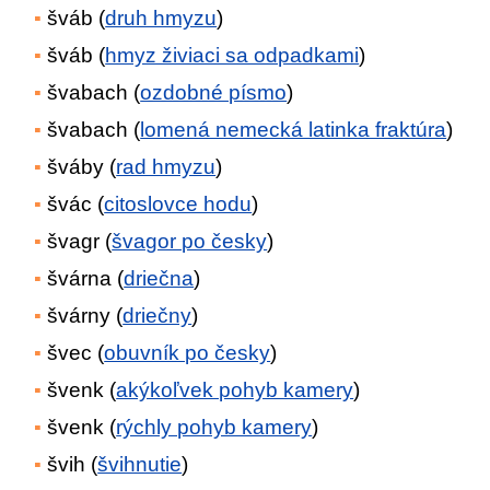
šváb (
druh hmyzu
)
šváb (
hmyz živiaci sa odpadkami
)
švabach (
ozdobné písmo
)
švabach (
lomená nemecká latinka fraktúra
)
šváby (
rad hmyzu
)
švác (
citoslovce hodu
)
švagr (
švagor po česky
)
švárna (
driečna
)
švárny (
driečny
)
švec (
obuvník po česky
)
švenk (
akýkoľvek pohyb kamery
)
švenk (
rýchly pohyb kamery
)
švih (
švihnutie
)