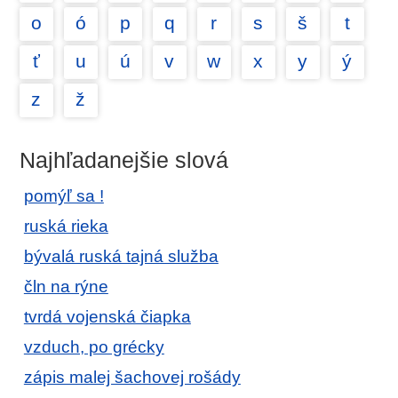
o
ó
p
q
r
s
š
t
ť
u
ú
v
w
x
y
ý
z
ž
Najhľadanejšie slová
pomýľ sa !
ruská rieka
bývalá ruská tajná služba
čln na rýne
tvrdá vojenská čiapka
vzduch, po grécky
zápis malej šachovej rošády