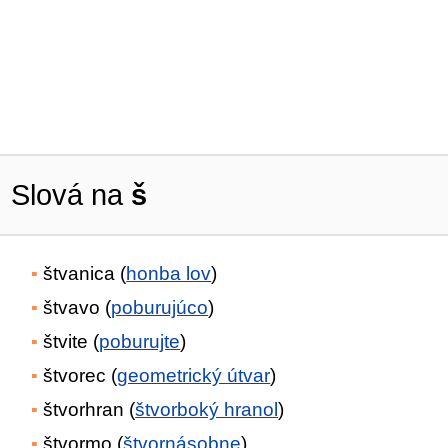
Slová na
š
štvanica (
honba lov
)
štvavo (
poburujúco
)
štvite (
poburujte
)
štvorec (
geometrický útvar
)
štvorhran (
štvorboký hranol
)
štvormo (
štvornásobne
)