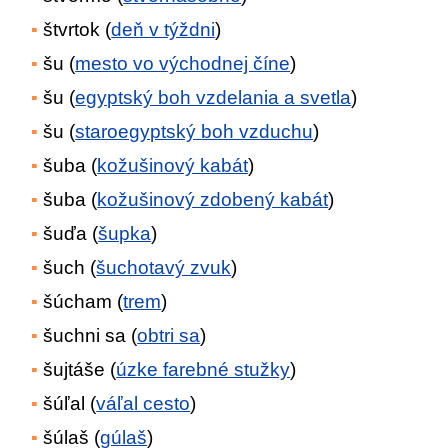
štvrtok (
deň v týždni
)
šu (
mesto vo východnej číne
)
šu (
egyptský boh vzdelania a svetla
)
šu (
staroegyptský boh vzduchu
)
šuba (
kožušinový kabát
)
šuba (
kožušinový zdobený kabát
)
šuďa (
šupka
)
šuch (
šuchotavý zvuk
)
šúcham (
trem
)
šuchni sa (
obtri sa
)
šujtáše (
úzke farebné stužky
)
šúľal (
váľal cesto
)
šúlaš (
gúlaš
)