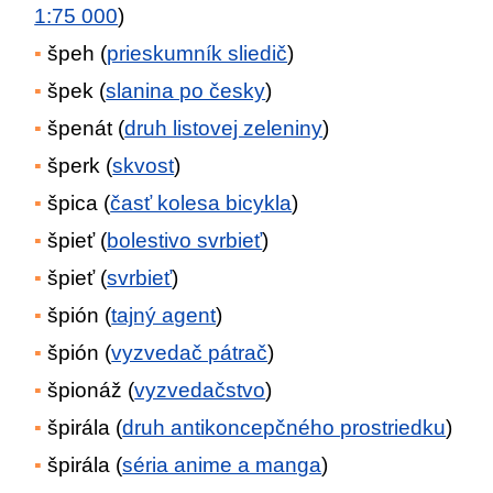
1:75 000
)
špeh (
prieskumník sliedič
)
špek (
slanina po česky
)
špenát (
druh listovej zeleniny
)
šperk (
skvost
)
špica (
časť kolesa bicykla
)
špieť (
bolestivo svrbieť
)
špieť (
svrbieť
)
špión (
tajný agent
)
špión (
vyzvedač pátrač
)
špionáž (
vyzvedačstvo
)
špirála (
druh antikoncepčného prostriedku
)
špirála (
séria anime a manga
)