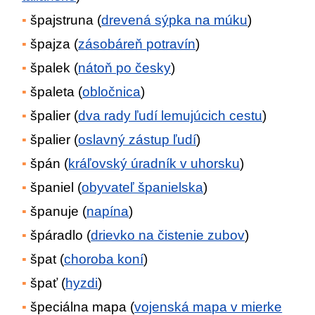
špajstruna (
drevená sýpka na múku
)
špajza (
zásobáreň potravín
)
špalek (
nátoň po česky
)
špaleta (
obločnica
)
špalier (
dva rady ľudí lemujúcich cestu
)
špalier (
oslavný zástup ľudí
)
špán (
kráľovský úradník v uhorsku
)
španiel (
obyvateľ španielska
)
španuje (
napína
)
špáradlo (
drievko na čistenie zubov
)
špat (
choroba koní
)
špať (
hyzdi
)
špeciálna mapa (
vojenská mapa v mierke