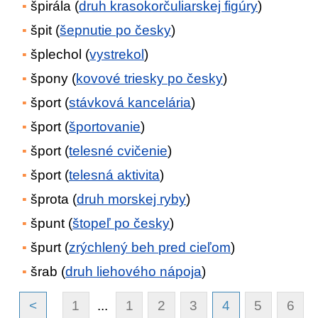
špirála (
druh krasokorčuliarskej figúry
)
špit (
šepnutie po česky
)
šplechol (
vystrekol
)
špony (
kovové triesky po česky
)
šport (
stávková kancelária
)
šport (
športovanie
)
šport (
telesné cvičenie
)
šport (
telesná aktivita
)
šprota (
druh morskej ryby
)
špunt (
štopeľ po česky
)
špurt (
zrýchlený beh pred cieľom
)
šrab (
druh liehového nápoja
)
<
1
...
1
2
3
4
5
6