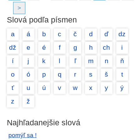
>
Slová podľa písmen
a
á
b
c
č
d
ď
dz
dž
e
é
f
g
h
ch
i
í
j
k
l
ľ
m
n
ň
o
ó
p
q
r
s
š
t
ť
u
ú
v
w
x
y
ý
z
ž
Najhľadanejšie slová
pomýľ sa !