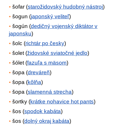
šofar (
starožidovský hudobný nástroj
)
šogun (
japonský veliteľ
)
šogún (
dedičný vojenský diktátor v
japonsku
)
šolc (
richtár po česky
)
šolet (
židovské sviatočné jedlo
)
šólet (
fazuľa s mäsom
)
šopa (
dreváreň
)
šopa (
kôlňa
)
šopa (
slamenná strecha
)
šortky (
krátke nohavice hot pants
)
šos (
spodok kabáta
)
šos (
dolný okraj kabáta
)