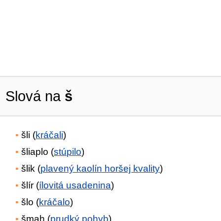
Slová na
š
šli (
kráčali
)
šliaplo (
stúpilo
)
šlik (
plavený kaolín horšej kvality
)
šlír (
ílovitá usadenina
)
šlo (
kráčalo
)
šmah (
prudký pohyb
)