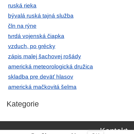
ruská rieka
bývalá ruská tajná služba
čln na rýne
tvrdá vojenská čiapka
vzduch, po grécky
zápis malej šachovej rošády
americká meteorologická družica
skladba pre deväť hlasov
americká mačkovitá šelma
Kategorie
Kontakt