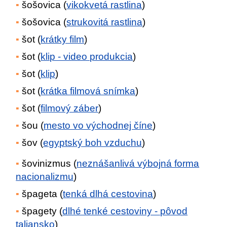
šošovica (
vikokvetá rastlina
)
šošovica (
strukovitá rastlina
)
šot (
krátky film
)
šot (
klip - video produkcia
)
šot (
klip
)
šot (
krátka filmová snímka
)
šot (
filmový záber
)
šou (
mesto vo východnej číne
)
šov (
egyptský boh vzduchu
)
šovinizmus (
neznášanlivá výbojná forma
nacionalizmu
)
špageta (
tenká dlhá cestovina
)
špagety (
dlhé tenké cestoviny - pôvod
taliansko
)