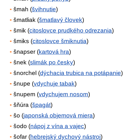
šmah (
švihnutie
)
šmatliak (
šmatlavý človek
)
šmik (
citoslovce prudkého odrezania
)
šmiks (
citoslovce šmiknutia
)
šnapser (
kartová hra
)
šnek (
slimák po česky
)
šnorchel (
dýchacia trubica na potápanie
)
šnupe (
vdychuje tabak
)
šnupem (
vdychujem nosom
)
šňúra (
špagát
)
šo (
japonská objemová miera
)
šodo (
nápoj z vína a vajec
)
šofar (
hebrejský dychový nástroj
)