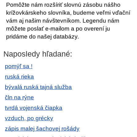
Pomôžte nám rozšíriť slovnú zásobu nášho
krížovkárskeho slovníka, budeme veľmi vďační
vám aj našim návštevníkom. Legendu nám
môžete poslať e-mailom a po overení ju
pridáme do našej databázy.
Naposledy hľadané:
pomýľ sa !
ruská rieka
bývalá ruská tajná služba
čln na rýne
tvrdá vojenská čiapka
vzduch, po grécky
zápis malej šachovej rošády