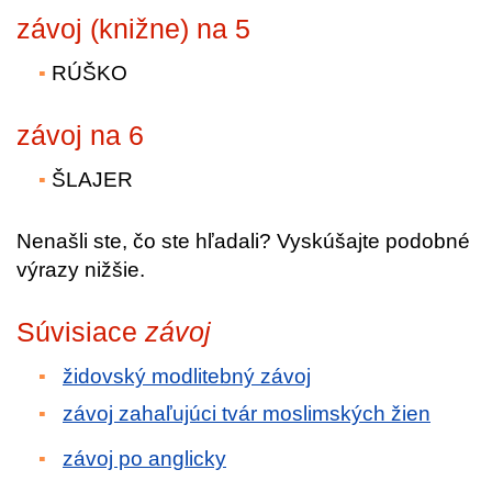
závoj (knižne) na 5
RÚŠKO
závoj na 6
ŠLAJER
Nenašli ste, čo ste hľadali? Vyskúšajte podobné
výrazy nižšie.
Súvisiace
závoj
židovský modlitebný závoj
závoj zahaľujúci tvár moslimských žien
závoj po anglicky