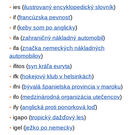
ies (
ilustrovaný encyklopedický slovník
)
if (
francúzska pevnosť
)
if (
keby som po anglicky
)
ifa (
zahraničný nákladný automobil
)
ifa (
značka nemeckých nákladných
automobilov
)
ifitos (
syn kráľa euryta
)
ifk (
hokejový klub v helsinkách
)
ifni (
bývalá španielska provincia v maroku
)
ifo (
medzinárodná organizácia utečencov
)
ify (
anglická proti ponorková loď
)
igapo (
tropický dažďový les
)
igel (
ježko po nemecky
)