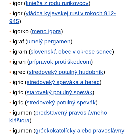
igor (
knieža z rodu rurikovcov
)
igor (
vládca kyjevskej rusi v rokoch 912-
945
)
igorko (
meno igora
)
igraf (
umelý pergamen
)
igram (
slovenská obec v okrese senec
)
igran (
prípravok proti škodcom
)
igrec (
stredoveký potulný hudobník
)
igric (
stredoveký speváka a herec
)
igric (
staroveký potulný spevák
)
igric (
stredoveký potulný spevák
)
igumen (
predstavený pravoslávneho
kláštora
)
igumen (
gréckokatolícky alebo pravoslávny