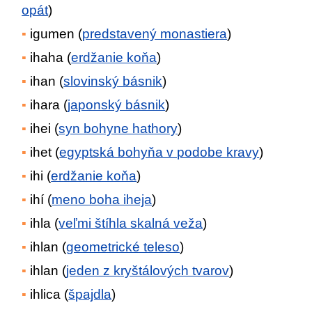
opát
)
igumen (
predstavený monastiera
)
ihaha (
erdžanie koňa
)
ihan (
slovinský básnik
)
ihara (
japonský básnik
)
ihei (
syn bohyne hathory
)
ihet (
egyptská bohyňa v podobe kravy
)
ihi (
erdžanie koňa
)
ihí (
meno boha iheja
)
ihla (
veľmi štíhla skalná veža
)
ihlan (
geometrické teleso
)
ihlan (
jeden z kryštálových tvarov
)
ihlica (
špajdla
)