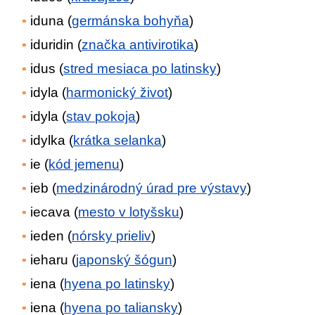
iduna (
germánska bohyňa
)
iduridin (
značka antivirotika
)
idus (
stred mesiaca po latinsky
)
idyla (
harmonický život
)
idyla (
stav pokoja
)
idylka (
krátka selanka
)
ie (
kód jemenu
)
ieb (
medzinárodný úrad pre výstavy
)
iecava (
mesto v lotyšsku
)
ieden (
nórsky prieliv
)
ieharu (
japonský šógun
)
iena (
hyena po latinsky
)
iena (
hyena po taliansky
)