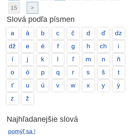
15
>
Slová podľa písmen
a
á
b
c
č
d
ď
dz
dž
e
é
f
g
h
ch
i
í
j
k
l
ľ
m
n
ň
o
ó
p
q
r
s
š
t
ť
u
ú
v
w
x
y
ý
z
ž
Najhľadanejšie slová
pomýľ sa !