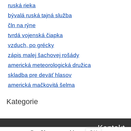
ruská rieka
bývalá ruská tajná služba
čln na rýne
tvrdá vojenská čiapka
vzduch, po grécky
zápis malej šachovej rošády
americká meteorologická družica
skladba pre deväť hlasov
americká mačkovitá šelma
Kategorie
Kontakt