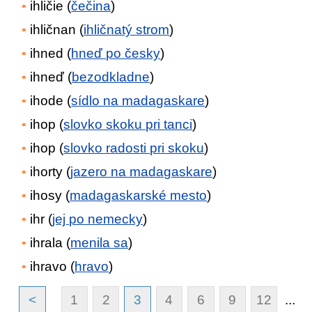
ihličie (
čečina
)
ihličnan (
ihličnatý strom
)
ihned (
hneď po česky
)
ihneď (
bezodkladne
)
ihode (
sídlo na madagaskare
)
ihop (
slovko skoku pri tanci
)
ihop (
slovko radosti pri skoku
)
ihorty (
jazero na madagaskare
)
ihosy (
madagaskarské mesto
)
ihr (
jej po nemecky
)
ihrala (
menila sa
)
ihravo (
hravo
)
<
1
2
3
4
6
9
12
...