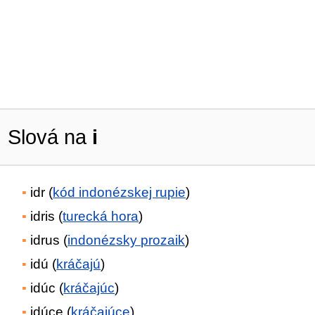
Slová na
i
idr (
kód indonézskej rupie
)
idris (
turecká hora
)
idrus (
indonézsky prozaik
)
idú (
kráčajú
)
idúc (
kráčajúc
)
idúce (
kráčajúce
)