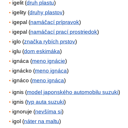
igelit (
druh plastu
)
igelity (
druhy plastov
)
igepal (
namáčací prípravok
)
igepal (
namáčací prací prostriedok
)
iglo (
značka rybích prstov
)
iglu (
dom eskimáka
)
ignáca (
meno ignácie
)
ignácko (
meno ignáca
)
ignáco (
meno ignáca
)
ignis (
model japonského automobilu suzuki
)
ignis (
typ auta suzuki
)
ignoruje (
nevšíma si
)
igol (
náter na maltu
)