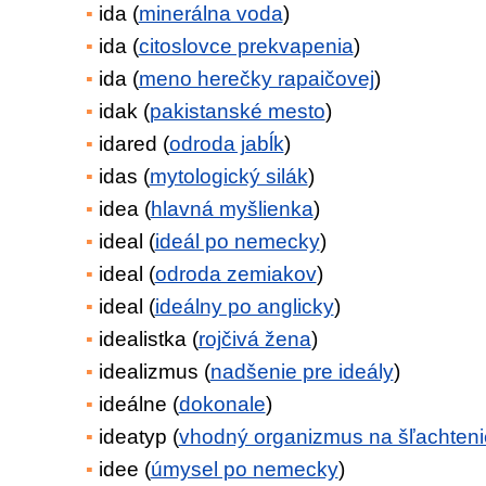
ida (
minerálna voda
)
ida (
citoslovce prekvapenia
)
ida (
meno herečky rapaičovej
)
idak (
pakistanské mesto
)
idared (
odroda jabĺk
)
idas (
mytologický silák
)
idea (
hlavná myšlienka
)
ideal (
ideál po nemecky
)
ideal (
odroda zemiakov
)
ideal (
ideálny po anglicky
)
idealistka (
rojčivá žena
)
idealizmus (
nadšenie pre ideály
)
ideálne (
dokonale
)
ideatyp (
vhodný organizmus na šľachteni
idee (
úmysel po nemecky
)