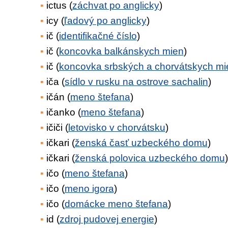
ictus (
záchvat po anglicky
)
icy (
ľadový po anglicky
)
ič (
identifikačné číslo
)
ič (
koncovka balkánskych mien
)
ič (
koncovka srbských a chorvátskych mi
iča (
sídlo v rusku na ostrove sachalin
)
ičán (
meno štefana
)
ičanko (
meno štefana
)
ičiči (
letovisko v chorvátsku
)
ičkari (
ženská časť uzbeckého domu
)
ičkari (
ženská polovica uzbeckého domu
)
ičo (
meno štefana
)
ičo (
meno igora
)
ičo (
domácke meno štefana
)
id (
zdroj pudovej energie
)