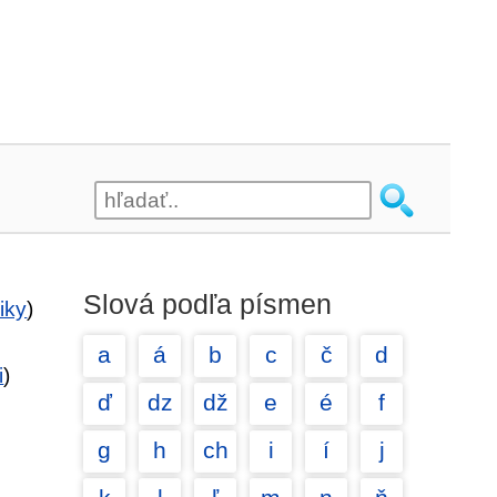
Slová podľa písmen
iky
)
a
á
b
c
č
d
i
)
ď
dz
dž
e
é
f
g
h
ch
i
í
j