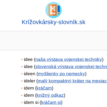
Krížovkársky-slovník.sk
idee (
naša výstava vojenskej techniky
)
idee (
slovenská výstava vojenskej techn
ideen (
myšlienky po nemecky
)
ideler (
malý kompaktný kráter na mesiac
idem (
kráčam
)
idem (
knižný odkaz
)
idem si (
kráčam si
)