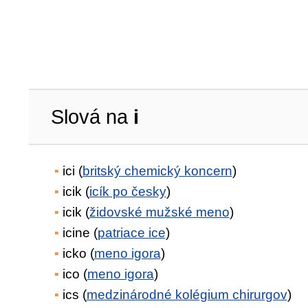
Slová na
i
ici (
britský chemický koncern
)
icik (
icík po česky
)
icik (
židovské mužské meno
)
icine (
patriace ice
)
icko (
meno igora
)
ico (
meno igora
)
ics (
medzinárodné kolégium chirurgov
)