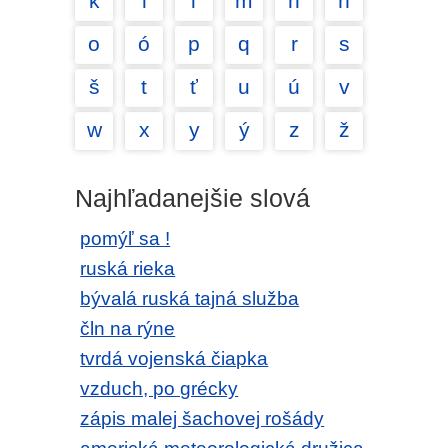
k
l
ľ
m
n
ň
o
ó
p
q
r
s
š
t
ť
u
ú
v
w
x
y
ý
z
ž
Najhľadanejšie slová
pomýľ sa !
ruská rieka
bývalá ruská tajná služba
čln na rýne
tvrdá vojenská čiapka
vzduch, po grécky
zápis malej šachovej rošády