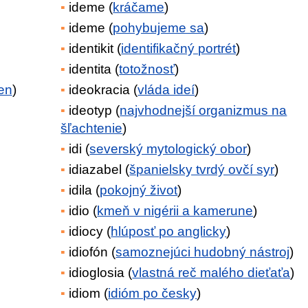
ideme (
kráčame
)
ideme (
pohybujeme sa
)
identikit (
identifikačný portrét
)
identita (
totožnosť
)
en
)
ideokracia (
vláda ideí
)
ideotyp (
najvhodnejší organizmus na
šľachtenie
)
idi (
severský mytologický obor
)
idiazabel (
španielsky tvrdý ovčí syr
)
idila (
pokojný život
)
idio (
kmeň v nigérii a kamerune
)
idiocy (
hlúposť po anglicky
)
idiofón (
samoznejúci hudobný nástroj
)
idioglosia (
vlastná reč malého dieťaťa
)
idiom (
idióm po česky
)