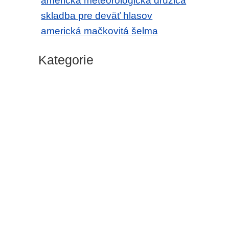
americká meteorologická družica
skladba pre deväť hlasov
americká mačkovitá šelma
Kategorie