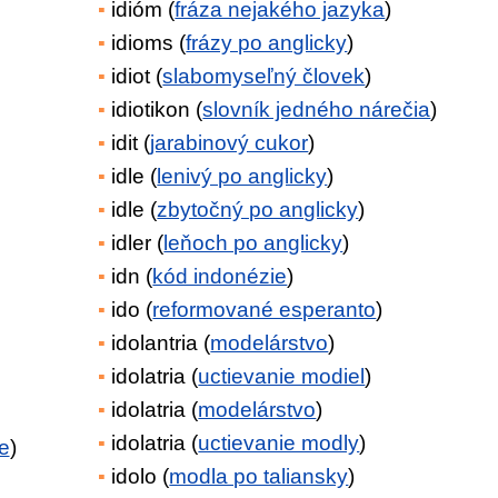
idióm (
fráza nejakého jazyka
)
idioms (
frázy po anglicky
)
idiot (
slabomyseľný človek
)
idiotikon (
slovník jedného nárečia
)
idit (
jarabinový cukor
)
idle (
lenivý po anglicky
)
idle (
zbytočný po anglicky
)
idler (
leňoch po anglicky
)
idn (
kód indonézie
)
ido (
reformované esperanto
)
idolantria (
modelárstvo
)
idolatria (
uctievanie modiel
)
idolatria (
modelárstvo
)
idolatria (
uctievanie modly
)
e
)
idolo (
modla po taliansky
)