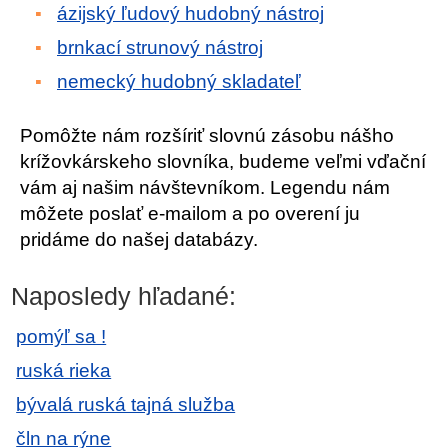
ázijský ľudový hudobný nástroj
brnkací strunový nástroj
nemecký hudobný skladateľ
Pomôžte nám rozšíriť slovnú zásobu nášho
krížovkárskeho slovníka, budeme veľmi vďační
vám aj našim návštevníkom. Legendu nám
môžete poslať e-mailom a po overení ju
pridáme do našej databázy.
Naposledy hľadané:
pomýľ sa !
ruská rieka
bývalá ruská tajná služba
čln na rýne