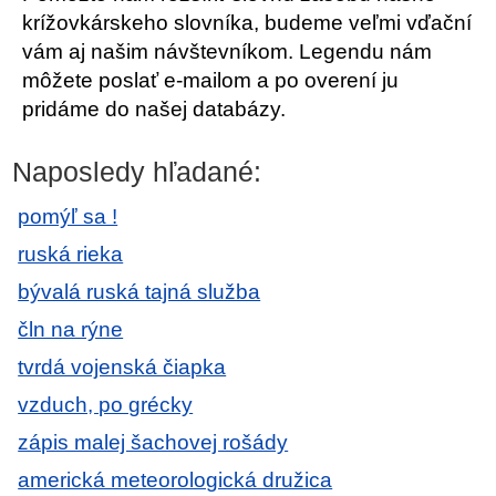
krížovkárskeho slovníka, budeme veľmi vďační
vám aj našim návštevníkom. Legendu nám
môžete poslať e-mailom a po overení ju
pridáme do našej databázy.
Naposledy hľadané:
pomýľ sa !
ruská rieka
bývalá ruská tajná služba
čln na rýne
tvrdá vojenská čiapka
vzduch, po grécky
zápis malej šachovej rošády
americká meteorologická družica