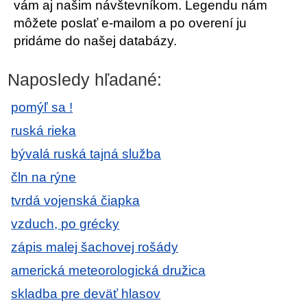
vám aj našim návštevníkom. Legendu nám
môžete poslať e-mailom a po overení ju
pridáme do našej databázy.
Naposledy hľadané:
pomýľ sa !
ruská rieka
bývalá ruská tajná služba
čln na rýne
tvrdá vojenská čiapka
vzduch, po grécky
zápis malej šachovej rošády
americká meteorologická družica
skladba pre deväť hlasov