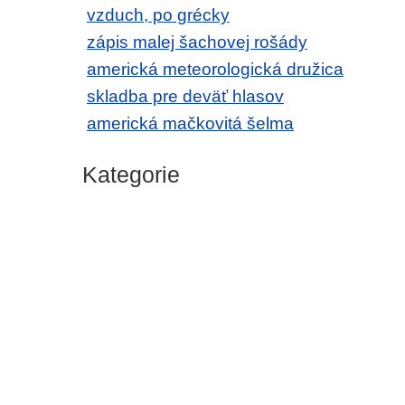
vzduch, po grécky
zápis malej šachovej rošády
americká meteorologická družica
skladba pre deväť hlasov
americká mačkovitá šelma
Kategorie