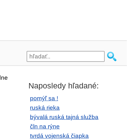
dne
Naposledy hľadané:
pomýľ sa !
ruská rieka
bývalá ruská tajná služba
čln na rýne
tvrdá vojenská čiapka