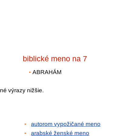
biblické meno na 7
ABRAHÁM
né výrazy nižšie.
autorom vypožičané meno
arabské ženské meno