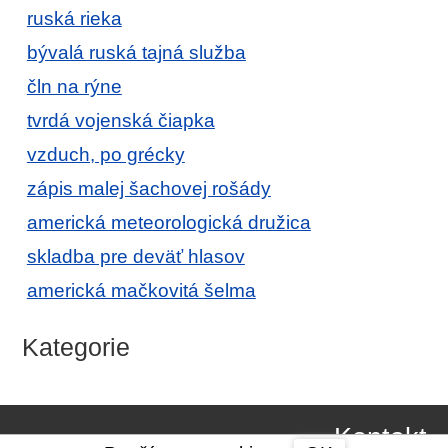
ruská rieka
bývalá ruská tajná služba
čln na rýne
tvrdá vojenská čiapka
vzduch, po grécky
zápis malej šachovej rošády
americká meteorologická družica
skladba pre deväť hlasov
americká mačkovitá šelma
Kategorie
Kontakt