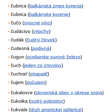
čubrica (
balkánska zmes korenia
)
čubrica (
balkánske korenie
)
čučo (
ovocné víno
)
čudáctvo (
vrtochy
)
čudák (
čudný človek
)
čudesná (
podivná
)
čugun (
oceliarske surové železo
)
čuch (
jeden zo zmyslov
)
čuchrať (
strapatiť
)
čujem (
počujem
)
čukalovce (
slovenská obec v okrese snina
)
čukotka (
ruský polostrov
)
čukvala (
druh americkej jašterice
)