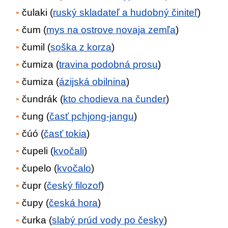
čulaki (
ruský skladateľ a hudobný činiteľ
)
čum (
mys na ostrove novaja zemľa
)
čumil (
soška z korza
)
čumiza (
travina podobná prosu
)
čumiza (
ázijská obilnina
)
čundrák (
kto chodieva na čunder
)
čung (
časť pchjong-jangu
)
čúó (
časť tokia
)
čupeli (
kvočali
)
čupelo (
kvočalo
)
čupr (
český filozof
)
čupy (
česká hora
)
čurka (
slabý prúd vody po česky
)