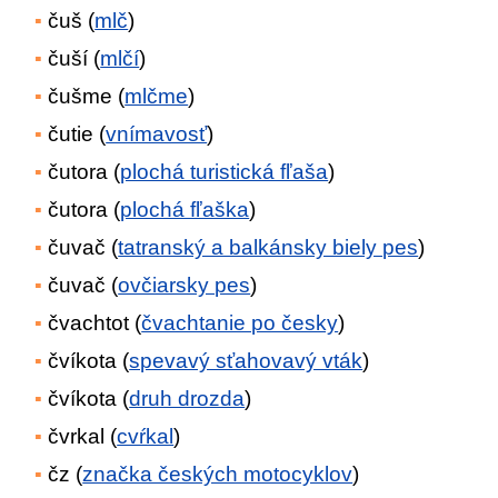
čuš (
mlč
)
čuší (
mlčí
)
čušme (
mlčme
)
čutie (
vnímavosť
)
čutora (
plochá turistická fľaša
)
čutora (
plochá fľaška
)
čuvač (
tatranský a balkánsky biely pes
)
čuvač (
ovčiarsky pes
)
čvachtot (
čvachtanie po česky
)
čvíkota (
spevavý sťahovavý vták
)
čvíkota (
druh drozda
)
čvrkal (
cvŕkal
)
čz (
značka českých motocyklov
)