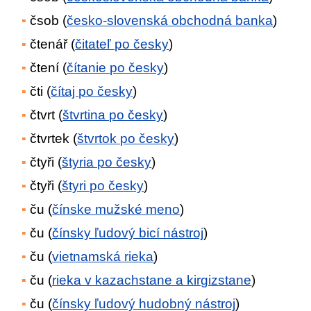
čsob (
česko-slovenská obchodná banka
)
čtenář (
čitateľ po česky
)
čtení (
čítanie po česky
)
čti (
čítaj po česky
)
čtvrt (
štvrtina po česky
)
čtvrtek (
štvrtok po česky
)
čtyři (
štyria po česky
)
čtyři (
štyri po česky
)
ču (
čínske mužské meno
)
ču (
čínsky ľudový bicí nástroj
)
ču (
vietnamská rieka
)
ču (
rieka v kazachstane a kirgizstane
)
ču (
čínsky ľudový hudobný nástroj
)