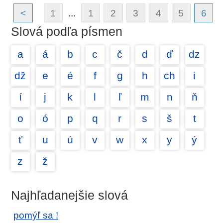
<
1
...
1
2
3
4
5
6
Slová podľa písmen
a
á
b
c
č
d
ď
dz
dž
e
é
f
g
h
ch
i
í
j
k
l
ľ
m
n
ň
o
ó
p
q
r
s
š
t
ť
u
ú
v
w
x
y
ý
z
ž
Najhľadanejšie slová
pomýľ sa !