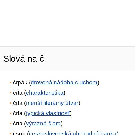
Slová na
č
črpák (
drevená nádoba s uchom
)
črta (
charakteristika
)
črta (
menší literárny útvar
)
črta (
typická vlastnosť
)
črta (
výrazná čiara
)
čsob (
československá obchodná banka
)