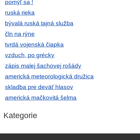
pomýľ sa !
ruská rieka
bývalá ruská tajná služba
čln na rýne
tvrdá vojenská čiapka
vzduch, po grécky
zápis malej šachovej rošády
americká meteorologická družica
skladba pre deväť hlasov
americká mačkovitá šelma
Kategorie