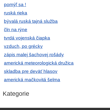
pomýľ sa !
ruská rieka
bývalá ruská tajná služba
čln na rýne
tvrdá vojenská čiapka
vzduch, po grécky
zápis malej šachovej rošády
americká meteorologická družica
skladba pre deväť hlasov
americká mačkovitá šelma
Kategorie