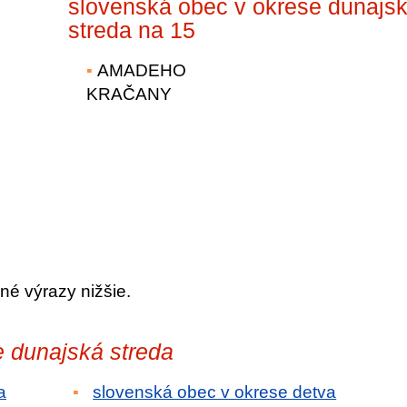
slovenská obec v okrese dunajs
streda na 15
AMADEHO
KRAČANY
né výrazy nižšie.
e dunajská streda
a
slovenská obec v okrese detva