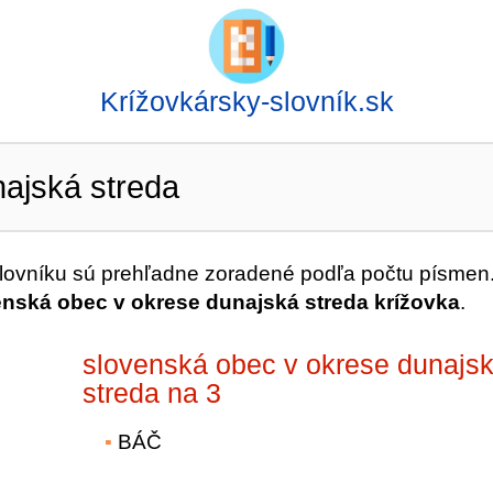
Krížovkársky-slovník.sk
ajská streda
ovníku sú prehľadne zoradené podľa počtu písmen
enská obec v okrese dunajská streda krížovka
.
slovenská obec v okrese dunajs
streda na 3
BÁČ