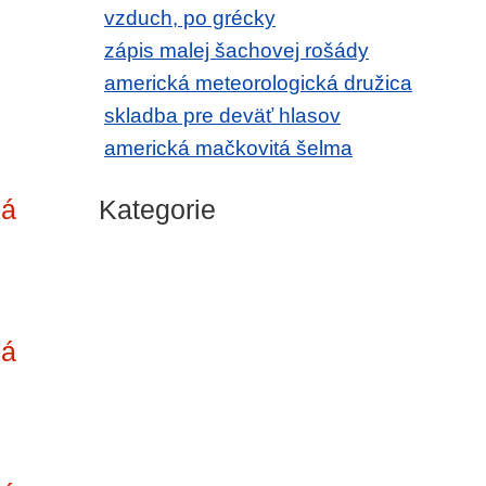
vzduch, po grécky
zápis malej šachovej rošády
americká meteorologická družica
skladba pre deväť hlasov
americká mačkovitá šelma
ká
Kategorie
ká