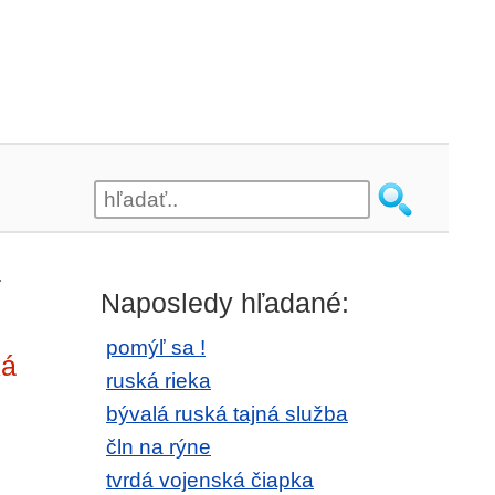
.
Naposledy hľadané:
pomýľ sa !
ká
ruská rieka
bývalá ruská tajná služba
čln na rýne
tvrdá vojenská čiapka