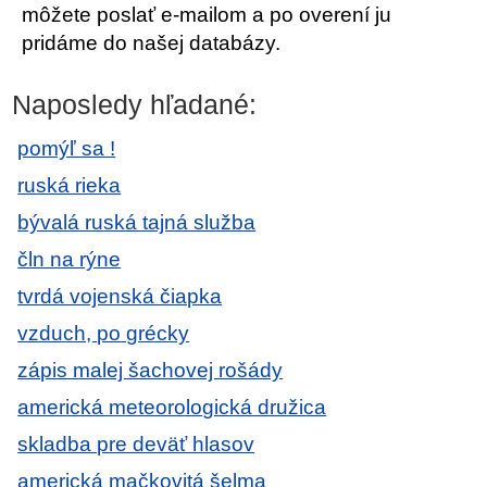
môžete poslať e-mailom a po overení ju
pridáme do našej databázy.
Naposledy hľadané:
pomýľ sa !
ruská rieka
bývalá ruská tajná služba
čln na rýne
tvrdá vojenská čiapka
vzduch, po grécky
zápis malej šachovej rošády
americká meteorologická družica
skladba pre deväť hlasov
americká mačkovitá šelma