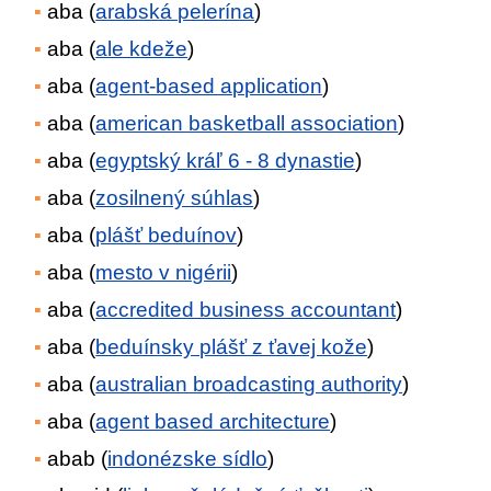
aba (
arabská pelerína
)
aba (
ale kdeže
)
aba (
agent-based application
)
aba (
american basketball association
)
aba (
egyptský kráľ 6 - 8 dynastie
)
aba (
zosilnený súhlas
)
aba (
plášť beduínov
)
aba (
mesto v nigérii
)
aba (
accredited business accountant
)
aba (
beduínsky plášť z ťavej kože
)
aba (
australian broadcasting authority
)
aba (
agent based architecture
)
abab (
indonézske sídlo
)