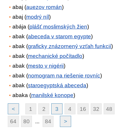
abaj (
auezov román
)
abaj (
modrý níl
)
abája (
plášť moslimských žien
)
abak (
abeceda v starom egypte
)
abak (
graficky znázornený vzťah funkcií
)
abak (
mechanické počítadlo
)
abak (
mesto v nigérii
)
abak (
nomogram na riešenie rovníc
)
abak (
staroegyptská abeceda
)
abaka (
manilské konope
)
<
1
2
3
4
16
32
48
64
80
...
84
>