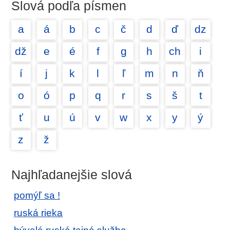
Slová podľa písmen
a
á
b
c
č
d
ď
dz
dž
e
é
f
g
h
ch
i
í
j
k
l
ľ
m
n
ň
o
ó
p
q
r
s
š
t
ť
u
ú
v
w
x
y
ý
z
ž
Najhľadanejšie slová
pomýľ sa !
ruská rieka