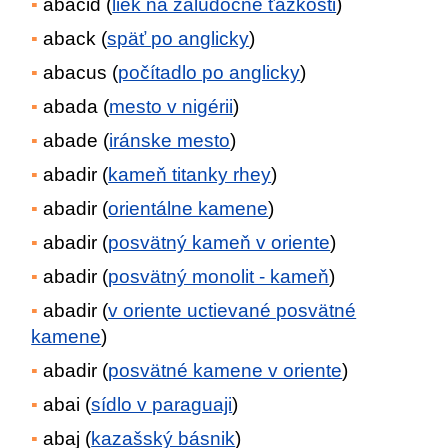
abacid (
liek na žalúdočné ťažkosti
)
aback (
späť po anglicky
)
abacus (
počítadlo po anglicky
)
abada (
mesto v nigérii
)
abade (
iránske mesto
)
abadir (
kameň titanky rhey
)
abadir (
orientálne kamene
)
abadir (
posvätný kameň v oriente
)
abadir (
posvätný monolit - kameň
)
abadir (
v oriente uctievané posvätné
kamene
)
abadir (
posvätné kamene v oriente
)
abai (
sídlo v paraguaji
)
abaj (
kazašský básnik
)