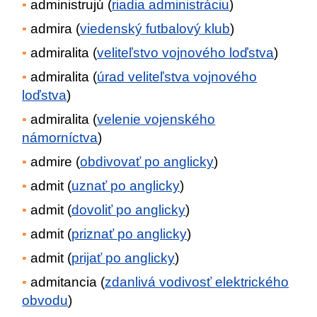
administrujú (
riadia administráciu
)
admira (
viedenský futbalový klub
)
admiralita (
veliteľstvo vojnového loďstva
)
admiralita (
úrad veliteľstva vojnového
loďstva
)
admiralita (
velenie vojenského
námorníctva
)
admire (
obdivovať po anglicky
)
admit (
uznať po anglicky
)
admit (
dovoliť po anglicky
)
admit (
priznať po anglicky
)
admit (
prijať po anglicky
)
admitancia (
zdanlivá vodivosť elektrického
obvodu
)