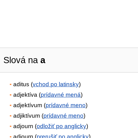
Slová na
a
aditus (
vchod po latinsky
)
adjektíva (
prídavné mená
)
adjektívum (
prídavné meno
)
adjiktívum (
prídavné meno
)
adjourn (
odložiť po anglicky
)
adjourn (
prerušiť po anglicky
)