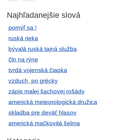
Najhľadanejšie slová
pomýľ sa !
ruská rieka
bývalá ruská tajná služba
čln na rýne
tvrdá vojenská čiapka
vzduch, po grécky
zápis malej šachovej rošády
americká meteorologická družica
skladba pre deväť hlasov
americká mačkovitá šelma