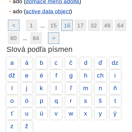
ado (
domáce meno adolfa
)
ado (
active data object
)
<
1
...
15
16
17
32
48
64
80
...
84
>
Slová podľa písmen
a
á
b
c
č
d
ď
dz
dž
e
é
f
g
h
ch
i
í
j
k
l
ľ
m
n
ň
o
ó
p
q
r
s
š
t
ť
u
ú
v
w
x
y
ý
z
ž