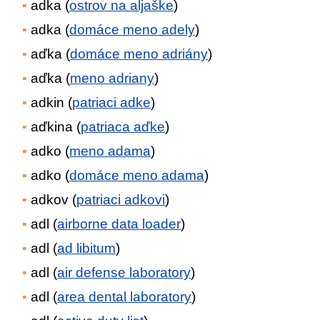
adka (
ostrov na aljaške
)
adka (
domáce meno adely
)
aďka (
domáce meno adriány
)
aďka (
meno adriany
)
adkin (
patriaci adke
)
aďkina (
patriaca aďke
)
adko (
meno adama
)
adko (
domáce meno adama
)
adkov (
patriaci adkovi
)
adl (
airborne data loader
)
adl (
ad libitum
)
adl (
air defense laboratory
)
adl (
area dental laboratory
)