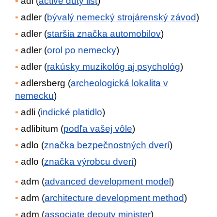
adl (
active duty list
)
adler (
bývalý nemecký strojárenský závod
)
adler (
staršia značka automobilov
)
adler (
orol po nemecky
)
adler (
rakúsky muzikológ aj psychológ
)
adlersberg (
archeologická lokalita v
nemecku
)
adli (
indické platidlo
)
adlibitum (
podľa vašej vôle
)
adlo (
značka bezpečnostných dverí
)
adlo (
značka výrobcu dverí
)
adm (
advanced development model
)
adm (
architecture development method
)
adm (
associate deputy minister
)