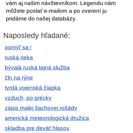
vám aj našim návštevníkom. Legendu nám
môžete poslať e-mailom a po overení ju
pridáme do našej databázy.
Naposledy hľadané:
pomýľ sa !
ruská rieka
bývalá ruská tajná služba
čln na rýne
tvrdá vojenská čiapka
vzduch, po grécky
zápis malej šachovej rošády
americká meteorologická družica
skladba pre deväť hlasov