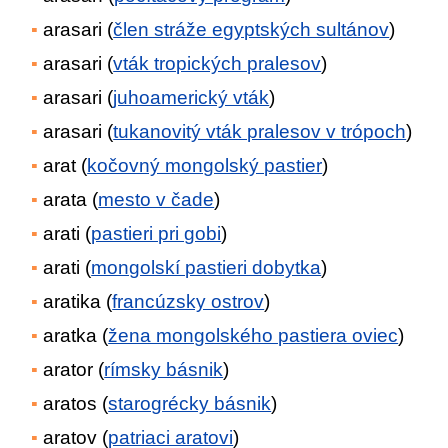
arasari (
člen stráže egyptských sultánov
)
arasari (
vták tropických pralesov
)
arasari (
juhoamerický vták
)
arasari (
tukanovitý vták pralesov v trópoch
)
arat (
kočovný mongolský pastier
)
arata (
mesto v čade
)
arati (
pastieri pri gobi
)
arati (
mongolskí pastieri dobytka
)
aratika (
francúzsky ostrov
)
aratka (
žena mongolského pastiera oviec
)
arator (
rímsky básnik
)
aratos (
starogrécky básnik
)
aratov (
patriaci aratovi
)