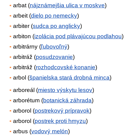
arbat (
nájznámejšia ulica v moskve
)
arbeit (
dielo po nemecky
)
arbiter (
sudca po anglicky
)
arbiton (
izolácia pod plávajúcou podlahou
)
arbitrárny (
ľubovoľný
)
arbitráž (
posudzovanie
)
arbitráž (
rozhodcovské konanie
)
arbol (
španielska stará drobná minca
)
arboreál (
miesto výskytu lesov
)
arborétum (
botanická záhrada
)
arborol (
postrekový prípravok
)
arborol (
postrek proti hmyzu
)
arbus (
vodový melón
)