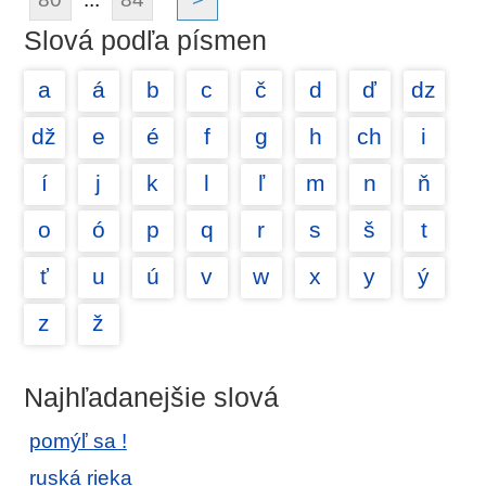
Slová podľa písmen
a
á
b
c
č
d
ď
dz
dž
e
é
f
g
h
ch
i
í
j
k
l
ľ
m
n
ň
o
ó
p
q
r
s
š
t
ť
u
ú
v
w
x
y
ý
z
ž
Najhľadanejšie slová
pomýľ sa !
ruská rieka