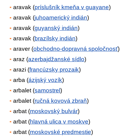
aravak (
príslušník kmeňa v guayane
)
aravak (
juhoamerický indián
)
aravak (
guyanský indián
)
aravak (
brazílsky indián
)
araver (
obchodno-dopravná spoločnosť
)
araz (
azerbajdžanské sídlo
)
arazi (
francúzsky prozaik
)
arba (
ázijský vozík
)
arbalet (
samostrel
)
arbalet (
ručná kovová zbraň
)
arbat (
moskovský bulvár
)
arbat (
hlavná ulica v moskve
)
arbat (
moskovské predmestie
)