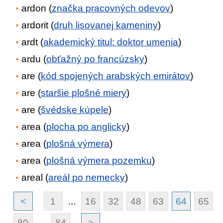
ardon (
značka pracovných odevov
)
ardorit (
druh lisovanej kameniny
)
ardt (
akademický titul: doktor umenia
)
ardu (
obťažný po francúzsky
)
are (
kód spojených arabských emirátov
)
are (
staršie plošné miery
)
are (
švédske kúpele
)
area (
plocha po anglicky
)
area (
plošná výmera
)
area (
plošná výmera pozemku
)
areal (
areál po nemecky
)
<
1
...
16
32
48
63
64
65
80
...
84
>