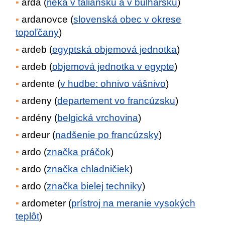
arda (
rieka v taliansku a v bulharsku
)
ardanovce (
slovenská obec v okrese
topoľčany
)
ardeb (
egyptská objemová jednotka
)
ardeb (
objemová jednotka v egypte
)
ardente (
v hudbe: ohnivo vášnivo
)
ardeny (
departement vo francúzsku
)
ardény (
belgická vrchovina
)
ardeur (
nadšenie po francúzsky
)
ardo (
značka práčok
)
ardo (
značka chladničiek
)
ardo (
značka bielej techniky
)
ardometer (
prístroj na meranie vysokých
teplôt
)