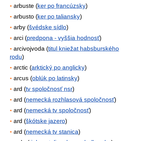
arbuste (
ker po francúzsky
)
arbusto (
ker po taliansky
)
arby (
švédske sídlo
)
arci (
predpona - vyššia hodnosť
)
arcivojvoda (
titul kniežat habsburského
rodu
)
arctic (
arktický po anglicky
)
arcus (
oblúk po latinsky
)
ard (
tv spoločnosť nsr
)
ard (
nemecká rozhlasová spoločnosť
)
ard (
nemecká tv spoločnosť
)
ard (
škótske jazero
)
ard (
nemecká tv stanica
)