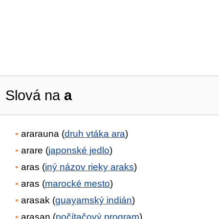
Slová na
a
ararauna (
druh vtáka ara
)
arare (
japonské jedlo
)
aras (
iný názov rieky araks
)
aras (
marocké mesto
)
arasak (
guayamský indián
)
arasan (
počítačový program
)