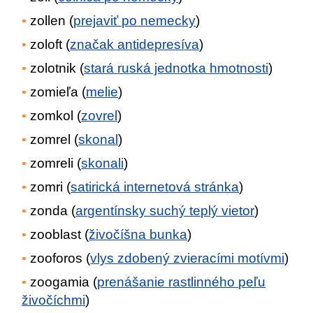
zollen (
prejaviť po nemecky
)
zoloft (
značak antidepresíva
)
zolotnik (
stará ruská jednotka hmotnosti
)
zomieľa (
melie
)
zomkol (
zovrel
)
zomrel (
skonal
)
zomreli (
skonali
)
zomri (
satirická internetová stránka
)
zonda (
argentínsky suchý teplý vietor
)
zooblast (
živočíšna bunka
)
zooforos (
vlys zdobený zvieracími motívmi
)
zoogamia (
prenášanie rastlinného peľu
živočíchmi
)