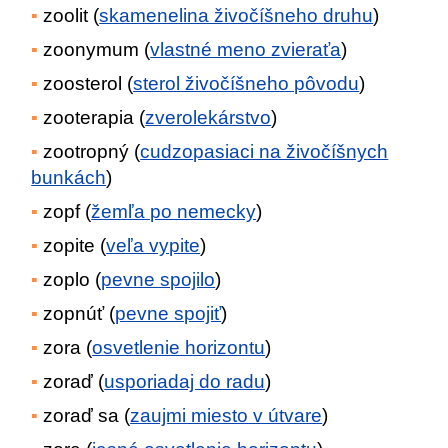
zoolit (
skamenelina živočíšneho druhu
)
zoonymum (
vlastné meno zvieraťa
)
zoosterol (
sterol živočíšneho pôvodu
)
zooterapia (
zverolekárstvo
)
zootropný (
cudzopasiaci na živočíšnych
bunkách
)
zopf (
žemľa po nemecky
)
zopite (
veľa vypite
)
zoplo (
pevne spojilo
)
zopnúť (
pevne spojiť
)
zora (
osvetlenie horizontu
)
zoraď (
usporiadaj do radu
)
zoraď sa (
zaujmi miesto v útvare
)