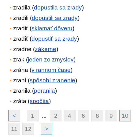
zradila (
dopustila sa zrady
)
zradili (
dopustili sa zrady
)
zradiť (
sklamať dôveru
)
zradiť (
dopustiť sa zrady
)
zradne (
zákerne
)
zrak (
jeden zo zmyslov
)
zrána (
v rannom čase
)
zraní (
spôsobí zranenie
)
zranila (
poranila
)
zráta (
spočíta
)
<
1
...
2
4
6
8
9
10
11
12
>