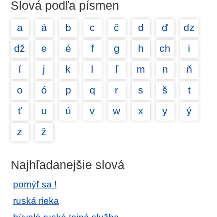
Slová podľa písmen
a
á
b
c
č
d
ď
dz
dž
e
é
f
g
h
ch
i
í
j
k
l
ľ
m
n
ň
o
ó
p
q
r
s
š
t
ť
u
ú
v
w
x
y
ý
z
ž
Najhľadanejšie slová
pomýľ sa !
ruská rieka