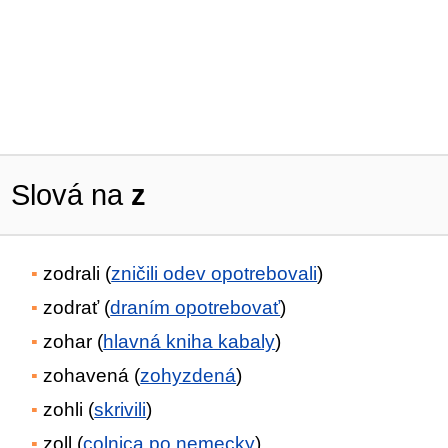
Slová na
z
zodrali (
zničili odev opotrebovali
)
zodrať (
draním opotrebovať
)
zohar (
hlavná kniha kabaly
)
zohavená (
zohyzdená
)
zohli (
skrivili
)
zoll (
colnica po nemecky
)