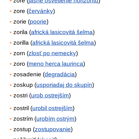
zore (
jasné osvetlenie horizontu
)
zore (
červánky
)
zorie (
poorie
)
zorila (
africká lasicovitá šelma
)
zorilla (
africká lasicovitá šelma
)
zorn (
zlosť po nemecky
)
zoro (
meno herca laurinca
)
zosadenie (
degradácia
)
zoskup (
usporiadaj do skupín
)
zostri (
urob ostrejším
)
zostril (
urobil ostrejším
)
zostrím (
urobím ostrým
)
zostup (
zostupovanie
)