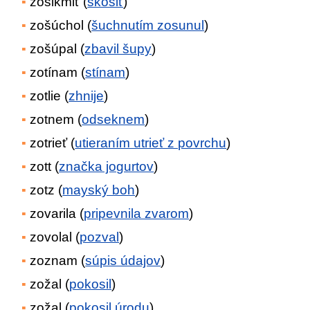
zošikmiť (
skosiť
)
zošúchol (
šuchnutím zosunul
)
zošúpal (
zbavil šupy
)
zotínam (
stínam
)
zotlie (
zhnije
)
zotnem (
odseknem
)
zotrieť (
utieraním utrieť z povrchu
)
zott (
značka jogurtov
)
zotz (
mayský boh
)
zovarila (
pripevnila zvarom
)
zovolal (
pozval
)
zoznam (
súpis údajov
)
zožal (
pokosil
)
zožal (
pokosil úrodu
)