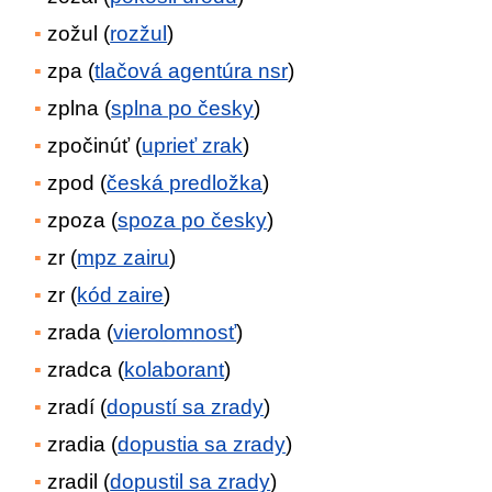
zožul (
rozžul
)
zpa (
tlačová agentúra nsr
)
zplna (
splna po česky
)
zpočinúť (
uprieť zrak
)
zpod (
česká predložka
)
zpoza (
spoza po česky
)
zr (
mpz zairu
)
zr (
kód zaire
)
zrada (
vierolomnosť
)
zradca (
kolaborant
)
zradí (
dopustí sa zrady
)
zradia (
dopustia sa zrady
)
zradil (
dopustil sa zrady
)