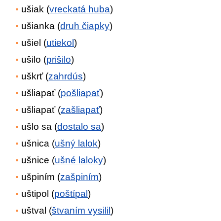
ušiak (
vreckatá huba
)
ušianka (
druh čiapky
)
ušiel (
utiekol
)
ušilo (
prišilo
)
uškrť (
zahrdús
)
ušliapať (
pošliapať
)
ušliapať (
zašliapať
)
ušlo sa (
dostalo sa
)
ušnica (
ušný lalok
)
ušnice (
ušné laloky
)
ušpiním (
zašpiním
)
uštipol (
poštípal
)
uštval (
štvaním vysilil
)