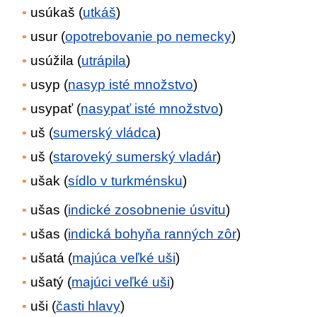
usúkaš (
utkáš
)
usur (
opotrebovanie po nemecky
)
usúžila (
utrápila
)
usyp (
nasyp isté množstvo
)
usypať (
nasypať isté množstvo
)
uš (
sumerský vládca
)
uš (
staroveký sumerský vladár
)
ušak (
sídlo v turkménsku
)
ušas (
indické zosobnenie úsvitu
)
ušas (
indická bohyňa ranných zôr
)
ušatá (
majúca veľké uši
)
ušatý (
majúci veľké uši
)
uši (
časti hlavy
)