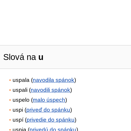
Slová na
u
uspala (
navodila spánok
)
uspali (
navodili spánok
)
uspelo (
malo úspech
)
uspi (
priveď do spánku
)
uspí (
privedie do spánku
)
uspia (
privedú do spánku
)