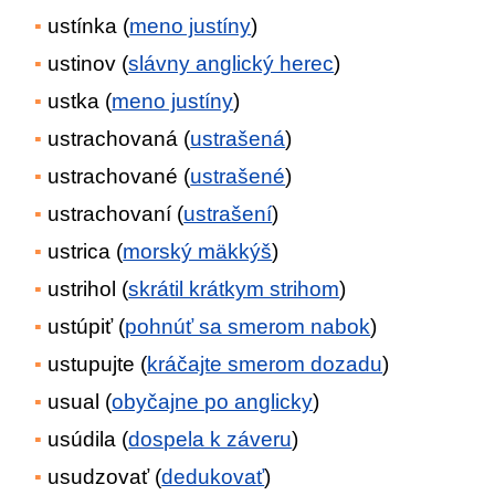
ustínka (
meno justíny
)
ustinov (
slávny anglický herec
)
ustka (
meno justíny
)
ustrachovaná (
ustrašená
)
ustrachované (
ustrašené
)
ustrachovaní (
ustrašení
)
ustrica (
morský mäkkýš
)
ustrihol (
skrátil krátkym strihom
)
ustúpiť (
pohnúť sa smerom nabok
)
ustupujte (
kráčajte smerom dozadu
)
usual (
obyčajne po anglicky
)
usúdila (
dospela k záveru
)
usudzovať (
dedukovať
)