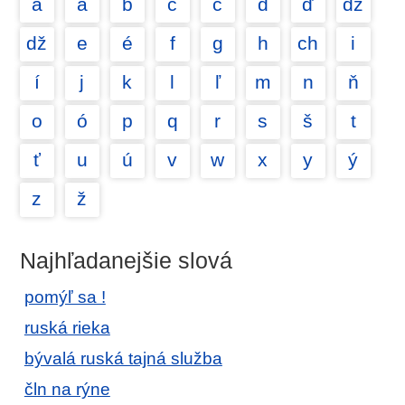
a
á
b
c
č
d
ď
dz
dž
e
é
f
g
h
ch
i
í
j
k
l
ľ
m
n
ň
o
ó
p
q
r
s
š
t
ť
u
ú
v
w
x
y
ý
z
ž
Najhľadanejšie slová
pomýľ sa !
ruská rieka
bývalá ruská tajná služba
čln na rýne