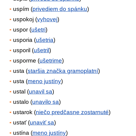
uspím (
privediem do spánku
)
uspokoj (
vyhovej
)
uspor (
ušetri
)
usporia (
ušetria
)
usporil (
ušetril
)
usporme (
ušetrime
)
usta (
staršia značka gramoplatní
)
usta (
meno justíny
)
ustal (
unavil sa
)
ustalo (
unavilo sa
)
ustarok (
niečo predčasne zostarnuté
)
ustať (
unaviť sa
)
ustína (
meno justíny
)