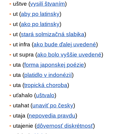
uštve (
vysilí štvaním
)
ut (
aby po latinsky
)
ut (
ako po latinsky
)
ut (
stará solmizačná slabika
)
ut infra (
ako bude ďalej uvedené
)
ut supra (
ako bolo vyššie uvedené
)
uta (
forma japonskej poézie
)
uta (
platidlo v indonézií
)
uta (
tropická choroba
)
uťahalo (
uštvalo
)
utahat (
unaviť po česky
)
utaja (
nepovedia pravdu
)
utajenie (
dôvernosť diskrétnosť
)