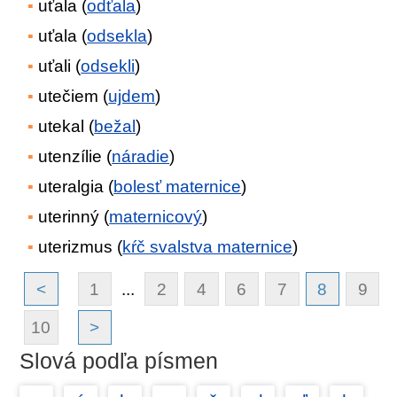
uťala (
odťala
)
uťala (
odsekla
)
uťali (
odsekli
)
utečiem (
ujdem
)
utekal (
bežal
)
utenzílie (
náradie
)
uteralgia (
bolesť maternice
)
uterinný (
maternicový
)
uterizmus (
kŕč svalstva maternice
)
<
1
...
2
4
6
7
8
9
10
>
Slová podľa písmen