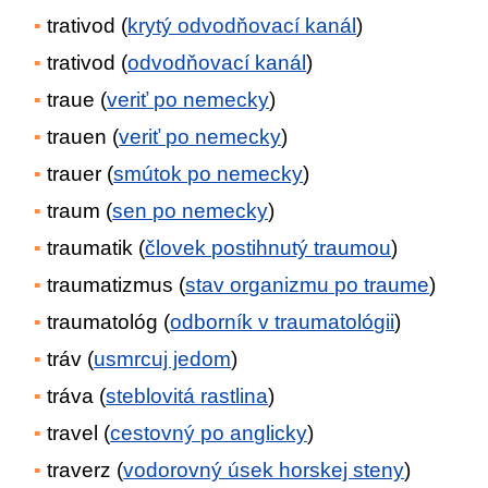
trativod (
krytý odvodňovací kanál
)
trativod (
odvodňovací kanál
)
traue (
veriť po nemecky
)
trauen (
veriť po nemecky
)
trauer (
smútok po nemecky
)
traum (
sen po nemecky
)
traumatik (
človek postihnutý traumou
)
traumatizmus (
stav organizmu po traume
)
traumatológ (
odborník v traumatológii
)
tráv (
usmrcuj jedom
)
tráva (
steblovitá rastlina
)
travel (
cestovný po anglicky
)
traverz (
vodorovný úsek horskej steny
)