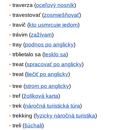
traverza (
oceľový nosník
)
travestovať (
zosmiešňovať
)
travič (
kto usmrcuje jedom
)
trávim (
zažívam
)
tray (
podnos po anglicky
)
trblietalo sa (
lesklo sa
)
treat (
spracovať po anglicky
)
treat (
liečiť po anglicky
)
tree (
strom po anglicky
)
tref (
žolíková karta
)
trek (
náročná turistická túra
)
trekking (
fyzicky náročná turistika
)
treli (
šúchali
)