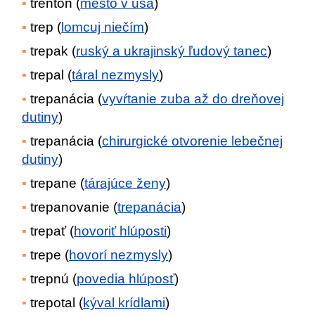
trenton (
mesto v usa
)
trep (
lomcuj niečím
)
trepak (
ruský a ukrajinský ľudový tanec
)
trepal (
táral nezmysly
)
trepanácia (
vyvŕtanie zuba až do dreňovej
dutiny
)
trepanácia (
chirurgické otvorenie lebečnej
dutiny
)
trepane (
tárajúce ženy
)
trepanovanie (
trepanácia
)
trepať (
hovoriť hlúposti
)
trepe (
hovorí nezmysly
)
trepnú (
povedia hlúposť
)
trepotal (
kýval krídlami
)