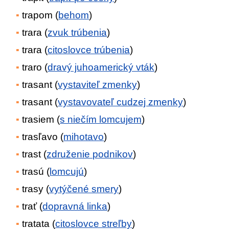
trapom (
behom
)
trara (
zvuk trúbenia
)
trara (
citoslovce trúbenia
)
traro (
dravý juhoamerický vták
)
trasant (
vystaviteľ zmenky
)
trasant (
vystavovateľ cudzej zmenky
)
trasiem (
s niečím lomcujem
)
trasľavo (
mihotavo
)
trast (
združenie podnikov
)
trasú (
lomcujú
)
trasy (
vytýčené smery
)
trať (
dopravná linka
)
tratata (
citoslovce streľby
)