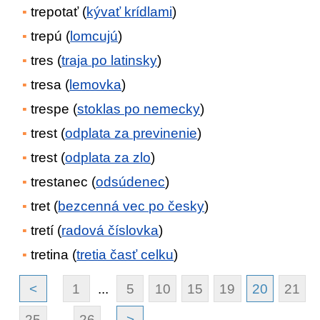
trepotať (
kývať krídlami
)
trepú (
lomcujú
)
tres (
traja po latinsky
)
tresa (
lemovka
)
trespe (
stoklas po nemecky
)
trest (
odplata za previnenie
)
trest (
odplata za zlo
)
trestanec (
odsúdenec
)
tret (
bezcenná vec po česky
)
tretí (
radová číslovka
)
tretina (
tretia časť celku
)
<
1
...
5
10
15
19
20
21
25
...
26
>