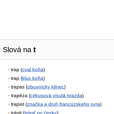
Slová na
t
trap (
cval koňa
)
trap (
klus koňa
)
trapas (
obuvnícky klinec
)
trapéza (
cirkusová visutá hrazda
)
trapist (
značka a druh francúzskeho syra
)
trápit (
trápiť po česky
)