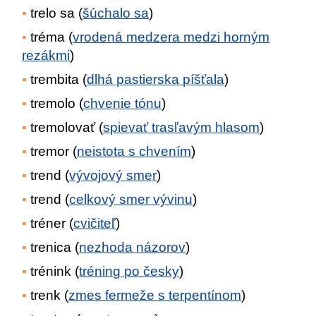
trelo sa (
šúchalo sa
)
tréma (
vrodená medzera medzi horným
rezákmi
)
trembita (
dlhá pastierska píšťala
)
tremolo (
chvenie tónu
)
tremolovať (
spievať trasľavým hlasom
)
tremor (
neistota s chvením
)
trend (
vývojový smer
)
trend (
celkový smer vývinu
)
tréner (
cvičiteľ
)
trenica (
nezhoda názorov
)
trénink (
tréning po česky
)
trenk (
zmes fermeže s terpentínom
)