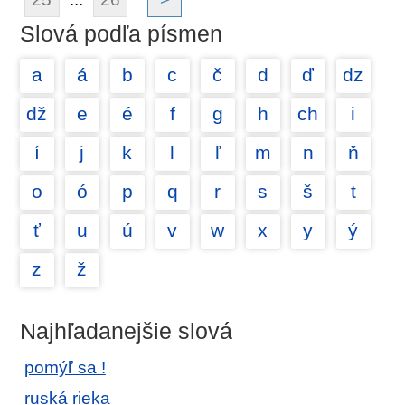
Slová podľa písmen
a
á
b
c
č
d
ď
dz
dž
e
é
f
g
h
ch
i
í
j
k
l
ľ
m
n
ň
o
ó
p
q
r
s
š
t
ť
u
ú
v
w
x
y
ý
z
ž
Najhľadanejšie slová
pomýľ sa !
ruská rieka