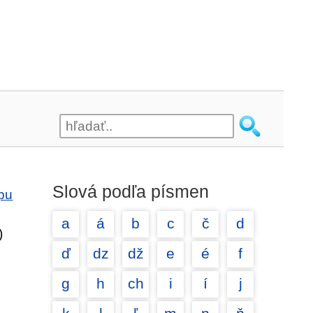
Slová podľa písmen
epu
a
á
b
c
č
d
)
ď
dz
dž
e
é
f
g
h
ch
i
í
j