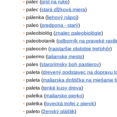
palec (
prst na ruke
)
palec (
stará dĺžková miera
)
pálenka (
liehový nápoj
)
paleo (
predpona - starý
)
paleobiológ (
znalec paleobiológie
)
paleobotanik (
odborník na praveké rastl
paleocén (
najstaršie obdobie treťohôr
)
palermo (
talianske mesto
)
pales (
starorímsky boh pastierov
)
paleta (
drevený podstavec na dopravu t
paleta (
maliarska doštička na miešanie f
paleta (
tenké kusy dreva
)
paletka (
maliarske pierko
)
paletka (
lovecká trofej z pierok
)
paleto (
ženský pláštik
)