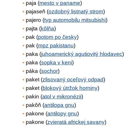
paja (
mesto v paname
)
pajaseň (
ozdobný listnatý strom
)
pajero (
typ automobilu mitsubishi
)
pajta (
kôlňa
)
pak (
potom po česky
)
pak (
mpz pakistanu
)
paka (
juhoamerický agutiovitý hlodavec
)
paka (
sopka v keni
)
páka (
sochor
)
paket (
zlisovaný oceľový odpad
)
paket (
blokový útržok horniny
)
pakin (
atol v mikronézii
)
pakôň (
antilopa gnu
)
pakone (
antilopy gnu
)
pakone (
zvieratá africkej savany
)