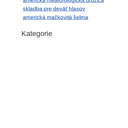
americká meteorologická družica
skladba pre deväť hlasov
americká mačkovitá šelma
Kategorie