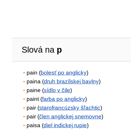
Slová na
p
pain (
bolesť po anglicky
)
paina (
druh brazílskej bavlny
)
paine (
sídlo v čile
)
paint (
farba po anglicky
)
pair (
starofrancúzsky šľachtic
)
pair (
člen anglickej snemovne
)
paisa (
diel indickej rupie
)