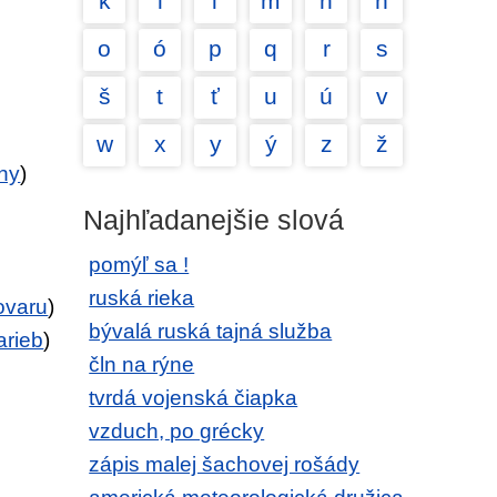
k
l
ľ
m
n
ň
o
ó
p
q
r
s
š
t
ť
u
ú
v
w
x
y
ý
z
ž
iny
)
Najhľadanejšie slová
pomýľ sa !
ruská rieka
ovaru
)
bývalá ruská tajná služba
arieb
)
čln na rýne
tvrdá vojenská čiapka
vzduch, po grécky
zápis malej šachovej rošády