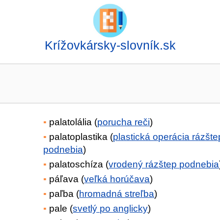
Krížovkársky-slovník.sk
palatolália (
porucha reči
)
palatoplastika (
plastická operácia rázšt
podnebia
)
palatoschíza (
vrodený rázštep podnebia
páľava (
veľká horúčava
)
paľba (
hromadná streľba
)
pale (
svetlý po anglicky
)