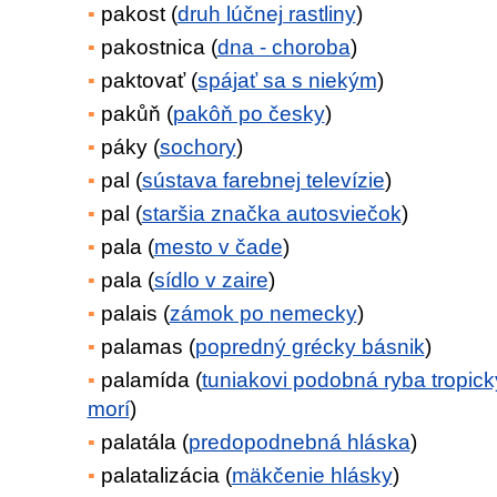
pakost (
druh lúčnej rastliny
)
pakostnica (
dna - choroba
)
paktovať (
spájať sa s niekým
)
pakůň (
pakôň po česky
)
páky (
sochory
)
pal (
sústava farebnej televízie
)
pal (
staršia značka autosviečok
)
pala (
mesto v čade
)
pala (
sídlo v zaire
)
palais (
zámok po nemecky
)
palamas (
popredný grécky básnik
)
palamída (
tuniakovi podobná ryba tropic
morí
)
palatála (
predopodnebná hláska
)
palatalizácia (
mäkčenie hlásky
)