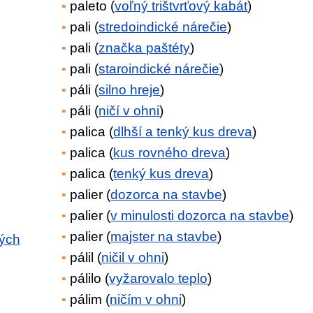
paleto (
voľný trištvrťový kabát
)
pali (
stredoindické nárečie
)
pali (
značka paštéty
)
pali (
staroindické nárečie
)
páli (
silno hreje
)
páli (
ničí v ohni
)
palica (
dlhší a tenký kus dreva
)
palica (
kus rovného dreva
)
palica (
tenký kus dreva
)
palier (
dozorca na stavbe
)
palier (
v minulosti dozorca na stavbe
)
palier (
majster na stavbe
)
kých
pálil (
ničil v ohni
)
pálilo (
vyžarovalo teplo
)
pálim (
ničím v ohni
)