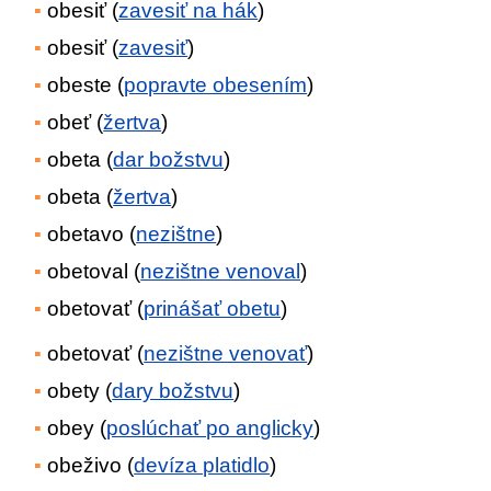
obesiť (
zavesiť na hák
)
obesiť (
zavesiť
)
obeste (
popravte obesením
)
obeť (
žertva
)
obeta (
dar božstvu
)
obeta (
žertva
)
obetavo (
nezištne
)
obetoval (
nezištne venoval
)
obetovať (
prinášať obetu
)
obetovať (
nezištne venovať
)
obety (
dary božstvu
)
obey (
poslúchať po anglicky
)
obeživo (
devíza platidlo
)