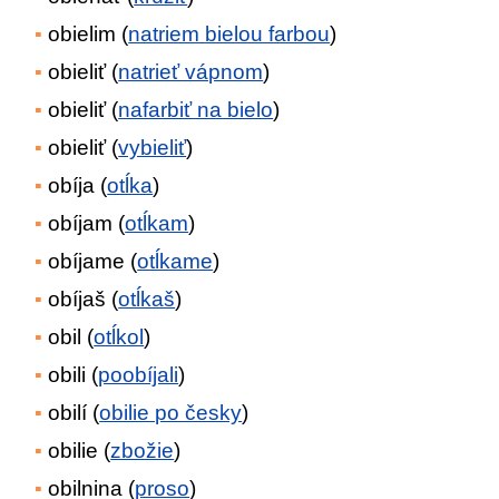
obielim (
natriem bielou farbou
)
obieliť (
natrieť vápnom
)
obieliť (
nafarbiť na bielo
)
obieliť (
vybieliť
)
obíja (
otĺka
)
obíjam (
otĺkam
)
obíjame (
otĺkame
)
obíjaš (
otĺkaš
)
obil (
otĺkol
)
obili (
poobíjali
)
obilí (
obilie po česky
)
obilie (
zbožie
)
obilnina (
proso
)