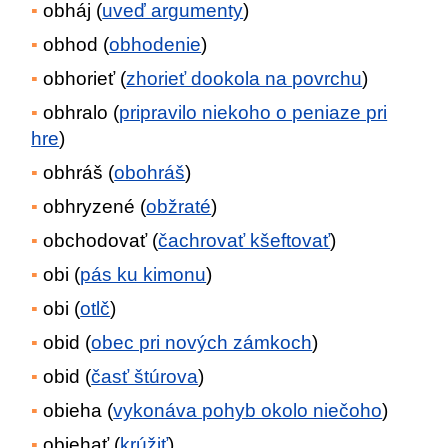
obháj (
uveď argumenty
)
obhod (
obhodenie
)
obhorieť (
zhorieť dookola na povrchu
)
obhralo (
pripravilo niekoho o peniaze pri
hre
)
obhráš (
obohráš
)
obhryzené (
obžraté
)
obchodovať (
čachrovať kšeftovať
)
obi (
pás ku kimonu
)
obi (
otlč
)
obid (
obec pri nových zámkoch
)
obid (
časť štúrova
)
obieha (
vykonáva pohyb okolo niečoho
)
obiehať (
krúžiť
)