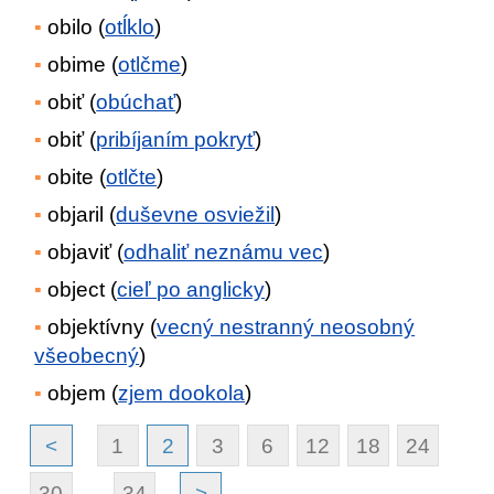
obilo (
otĺklo
)
obime (
otlčme
)
obiť (
obúchať
)
obiť (
pribíjaním pokryť
)
obite (
otlčte
)
objaril (
duševne osviežil
)
objaviť (
odhaliť neznámu vec
)
object (
cieľ po anglicky
)
objektívny (
vecný nestranný neosobný
všeobecný
)
objem (
zjem dookola
)
<
1
2
3
6
12
18
24
30
...
34
>