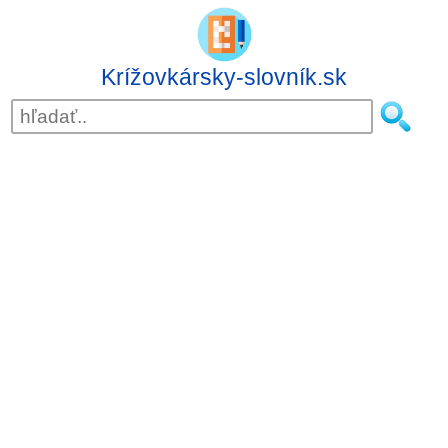
Krížovkársky-slovník.sk