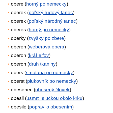
obere (
horný po nemecky
)
oberek (
poľský ľudový tanec
)
oberek (
poľský národný tanec
)
oberes (
horný po nemecky
)
oberky (
zvyšky po zbere
)
oberon (
weberova opera
)
oberon (
kráľ elfov
)
oberon (
druh tkaniny
)
obers (
smotana po nemecky
)
oberst (
plukovník po nemecky
)
obesenec (
obesený človek
)
obesil (
usmrtil slučkou okolo krku
)
obesilo (
popravilo obesením
)