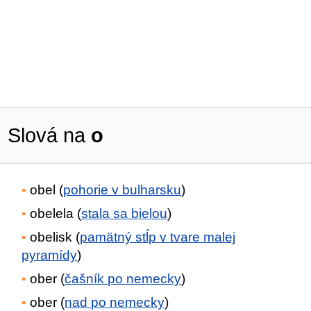
Slová na
o
obel (
pohorie v bulharsku
)
obelela (
stala sa bielou
)
obelisk (
pamätný stĺp v tvare malej
pyramídy
)
ober (
čašník po nemecky
)
ober (
nad po nemecky
)