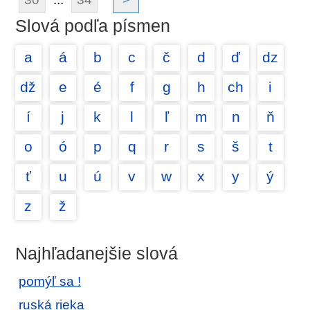
Slová podľa písmen
a
á
b
c
č
d
ď
dz
dž
e
é
f
g
h
ch
i
í
j
k
l
ľ
m
n
ň
o
ó
p
q
r
s
š
t
ť
u
ú
v
w
x
y
ý
z
ž
Najhľadanejšie slová
pomýľ sa !
ruská rieka