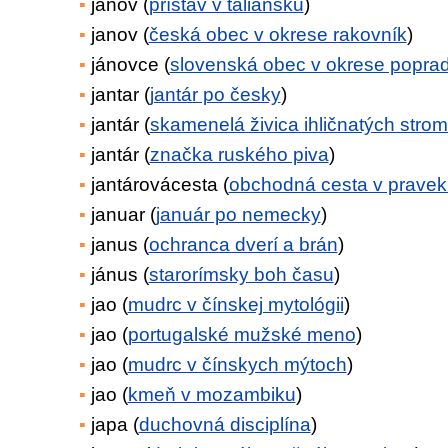
janov (
prístav v taliansku
)
janov (
česká obec v okrese rakovník
)
jánovce (
slovenská obec v okrese popra
jantar (
jantár po česky
)
jantár (
skamenelá živica ihličnatých stro
jantár (
značka ruského piva
)
jantárovácesta (
obchodná cesta v pravek
januar (
január po nemecky
)
janus (
ochranca dverí a brán
)
jánus (
starorímsky boh času
)
jao (
mudrc v čínskej mytológii
)
jao (
portugalské mužské meno
)
jao (
mudrc v čínskych mýtoch
)
jao (
kmeň v mozambiku
)
japa (
duchovná disciplína
)