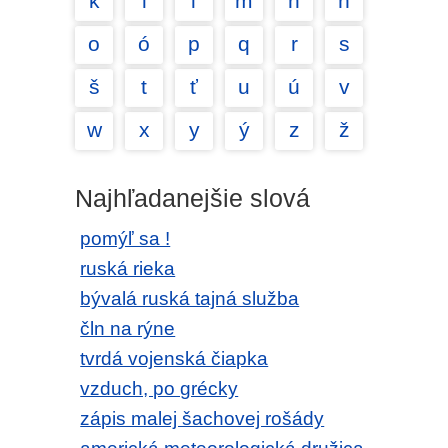
k
l
ľ
m
n
ň
o
ó
p
q
r
s
š
t
ť
u
ú
v
w
x
y
ý
z
ž
Najhľadanejšie slová
pomýľ sa !
ruská rieka
bývalá ruská tajná služba
čln na rýne
tvrdá vojenská čiapka
vzduch, po grécky
zápis malej šachovej rošády