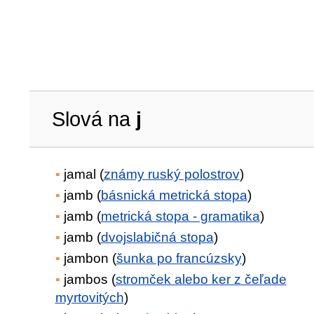
Slová na
j
jamal (
známy ruský polostrov
)
jamb (
básnická metrická stopa
)
jamb (
metrická stopa - gramatika
)
jamb (
dvojslabičná stopa
)
jambon (
šunka po francúzsky
)
jambos (
stromček alebo ker z čeľade
myrtovitých
)