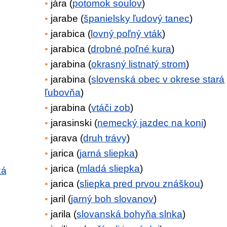
jára (
potomok soulov
)
jarabe (
španielsky ľudový tanec
)
jarabica (
lovný poľný vták
)
jarabica (
drobné poľné kura
)
jarabina (
okrasný listnatý strom
)
jarabina (
slovenská obec v okrese stará
ľubovňa
)
jarabina (
vtáči zob
)
jarasinski (
nemecký jazdec na koni
)
jarava (
druh trávy
)
jarica (
jarná sliepka
)
jarica (
mladá sliepka
)
ká
jarica (
sliepka pred prvou znáškou
)
jaril (
jarný boh slovanov
)
jarila (
slovanská bohyňa slnka
)