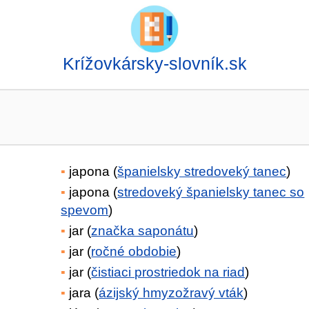
Krížovkársky-slovník.sk
japona (
španielsky stredoveký tanec
)
japona (
stredoveký španielsky tanec so
spevom
)
jar (
značka saponátu
)
jar (
ročné obdobie
)
jar (
čistiaci prostriedok na riad
)
jara (
ázijský hmyzožravý vták
)