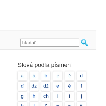
Slová podľa písmen
a
á
b
c
č
d
ď
dz
dž
e
é
f
g
h
ch
i
í
j