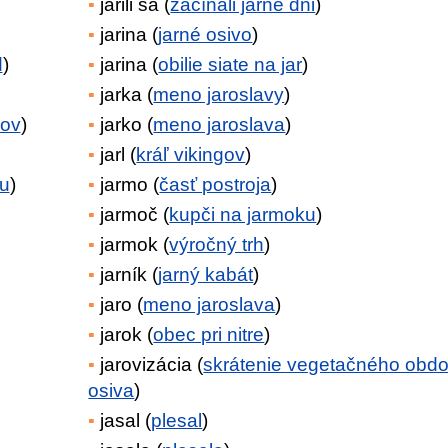
jarili sa (
začínali jarné dni
)
jarina (
jarné osivo
)
d
)
jarina (
obilie siate na jar
)
jarka (
meno jaroslavy
)
mov
)
jarko (
meno jaroslava
)
jarl (
kráľ vikingov
)
u
)
jarmo (
časť postroja
)
jarmoč (
kupči na jarmoku
)
jarmok (
výročný trh
)
jarník (
jarný kabát
)
jaro (
meno jaroslava
)
jarok (
obec pri nitre
)
jarovizácia (
skrátenie vegetačného obdo
osiva
)
jasal (
plesal
)