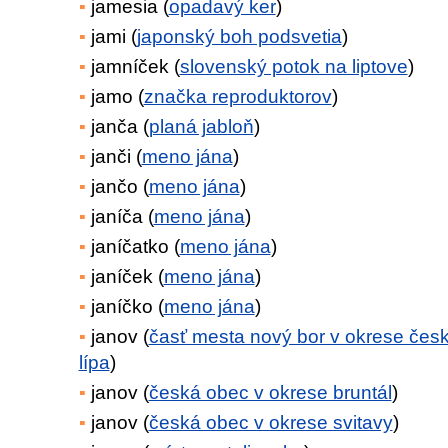
jamesia (
opadavý ker
)
jami (
japonský boh podsvetia
)
jamníček (
slovenský potok na liptove
)
jamo (
značka reproduktorov
)
janča (
planá jabloň
)
janči (
meno jána
)
jančo (
meno jána
)
janíča (
meno jána
)
janíčatko (
meno jána
)
janíček (
meno jána
)
janíčko (
meno jána
)
janov (
časť mesta nový bor v okrese čes
lípa
)
janov (
česká obec v okrese bruntál
)
janov (
česká obec v okrese svitavy
)