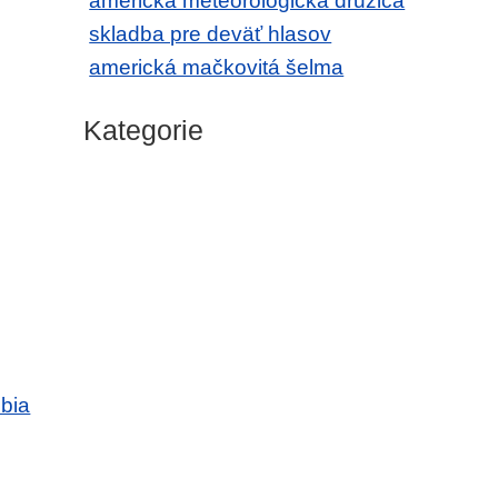
americká meteorologická družica
skladba pre deväť hlasov
americká mačkovitá šelma
Kategorie
bia