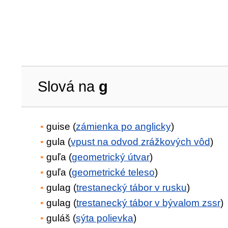
Slová na
g
guise (
zámienka po anglicky
)
gula (
vpust na odvod zrážkových vôd
)
guľa (
geometrický útvar
)
guľa (
geometrické teleso
)
gulag (
trestanecký tábor v rusku
)
gulag (
trestanecký tábor v bývalom zssr
)
guláš (
sýta polievka
)