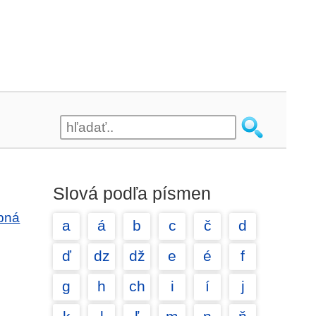
Slová podľa písmen
obná
a
á
b
c
č
d
ď
dz
dž
e
é
f
g
h
ch
i
í
j