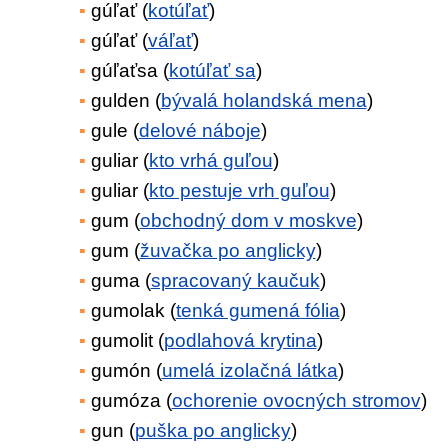
gúľať (
kotúľať
)
gúľať (
váľať
)
gúľaťsa (
kotúľať sa
)
gulden (
bývalá holandská mena
)
gule (
delové náboje
)
guliar (
kto vrhá guľou
)
guliar (
kto pestuje vrh guľou
)
gum (
obchodný dom v moskve
)
gum (
žuvačka po anglicky
)
guma (
spracovaný kaučuk
)
gumolak (
tenká gumená fólia
)
gumolit (
podlahová krytina
)
gumón (
umelá izolačná látka
)
gumóza (
ochorenie ovocných stromov
)
gun (
puška po anglicky
)