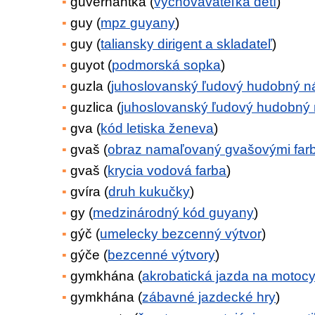
guvernantka (
vychovávateľka detí
)
guy (
mpz guyany
)
guy (
taliansky dirigent a skladateľ
)
guyot (
podmorská sopka
)
guzla (
juhoslovanský ľudový hudobný ná
guzlica (
juhoslovanský ľudový hudobný 
gva (
kód letiska ženeva
)
gvaš (
obraz namaľovaný gvašovými far
gvaš (
krycia vodová farba
)
gvíra (
druh kukučky
)
gy (
medzinárodný kód guyany
)
gýč (
umelecky bezcenný výtvor
)
gýče (
bezcenné výtvory
)
gymkhána (
akrobatická jazda na motoc
gymkhána (
zábavné jazdecké hry
)