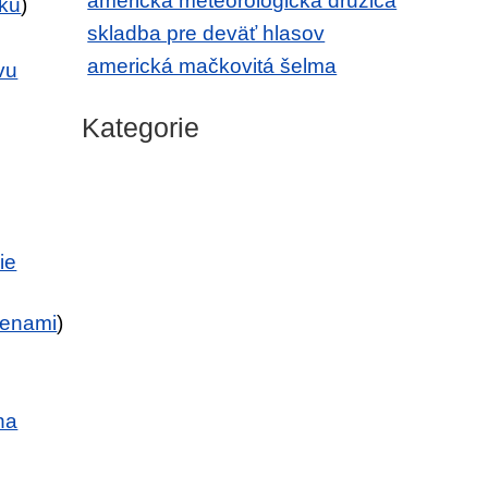
americká meteorologická družica
iku
)
skladba pre deväť hlasov
americká mačkovitá šelma
vu
Kategorie
ie
ženami
)
na