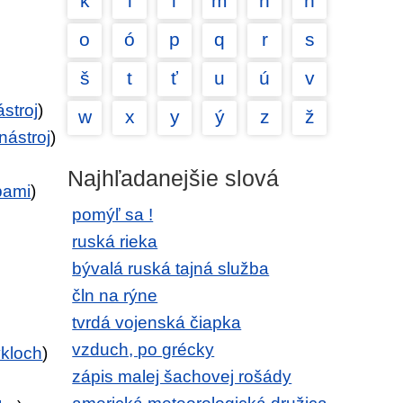
k
l
ľ
m
n
ň
o
ó
p
q
r
s
š
t
ť
u
ú
v
stroj
)
w
x
y
ý
z
ž
nástroj
)
Najhľadanejšie slová
bami
)
pomýľ sa !
ruská rieka
bývalá ruská tajná služba
čln na rýne
tvrdá vojenská čiapka
vzduch, po grécky
ykloch
)
zápis malej šachovej rošády