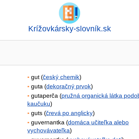
Krížovkársky-slovník.sk
gut (
český chemik
)
guta (
dekoračný prvok
)
gutaperča (
pružná organická látka pod
kaučuku
)
guts (
črevá po anglicky
)
guvernantka (
domáca učiteľka alebo
vychovávateľka
)