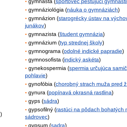
gymnasta (
športovec pestujúci gymnast
gymnáziológia (
náuka o gymnáziách
)
gymnázion (
starogrécky ústav na výcho
junákov
)
gymnazista (
študent gymnázia
)
gymnázium (
typ strednej školy
)
gymnograma (
odolné indické papradie
)
gymnosofista (
indický askéta
)
gynekospermia (
spermia určujúca samič
pohlavie
)
gynofóbia (
chorobný strach muža pred 
gynura (
popínavá okrasná rastlina
)
gyps (
sádra
)
gypsofilný (
rastúci na pôdach bohatých 
j
)
sádrovec
)
gypsum (
sadra
)