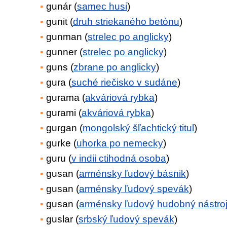
gunár (
samec husi
)
gunit (
druh striekaného betónu
)
gunman (
strelec po anglicky
)
gunner (
strelec po anglicky
)
guns (
zbrane po anglicky
)
gura (
suché riečisko v sudáne
)
gurama (
akváriová rybka
)
gurami (
akváriová rybka
)
gurgan (
mongolský šľachtický titul
)
gurke (
uhorka po nemecky
)
guru (
v indii ctihodná osoba
)
gusan (
arménsky ľudový básnik
)
gusan (
arménsky ľudový spevák
)
gusan (
arménsky ľudový hudobný nástro
guslar (
srbský ľudový spevák
)