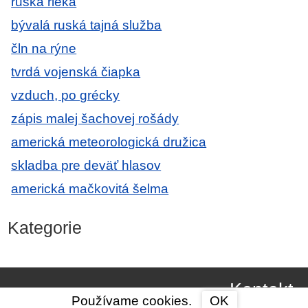
ruská rieka
bývalá ruská tajná služba
čln na rýne
tvrdá vojenská čiapka
vzduch, po grécky
zápis malej šachovej rošády
americká meteorologická družica
skladba pre deväť hlasov
americká mačkovitá šelma
Kategorie
Kontakt
Používame cookies.
OK