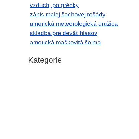
vzduch, po grécky
zápis malej šachovej rošády
americká meteorologická družica
skladba pre deväť hlasov
americká mačkovitá šelma
Kategorie