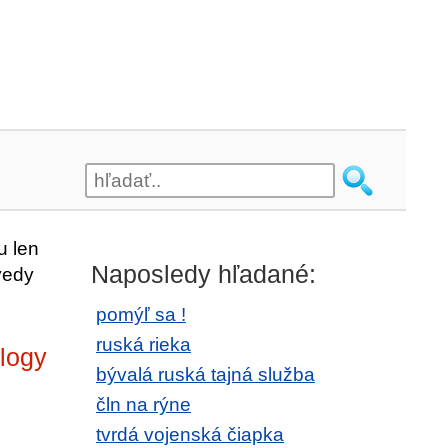
u len
Naposledy hľadané:
vedy
pomýľ sa !
ruská rieka
ology
bývalá ruská tajná služba
čln na rýne
tvrdá vojenská čiapka