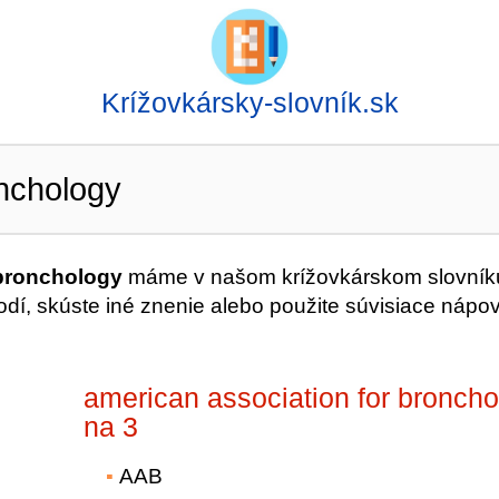
Krížovkársky-slovník.sk
onchology
 bronchology
máme v našom krížovkárskom slovník
dí, skúste iné znenie alebo použite súvisiace nápo
american association for bronch
na 3
AAB