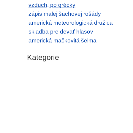
vzduch, po grécky
zápis malej šachovej rošády
americká meteorologická družica
skladba pre deväť hlasov
americká mačkovitá šelma
Kategorie