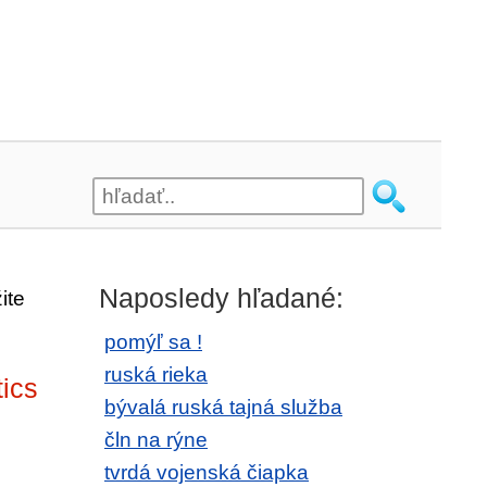
ú
Naposledy hľadané:
ite
pomýľ sa !
ruská rieka
tics
bývalá ruská tajná služba
čln na rýne
tvrdá vojenská čiapka