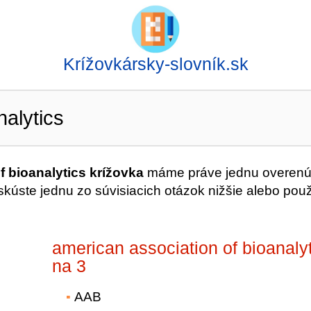
Krížovkársky-slovník.sk
nalytics
f bioanalytics krížovka
máme práve jednu overen
úste jednu zo súvisiacich otázok nižšie alebo použ
american association of bioanaly
na 3
AAB