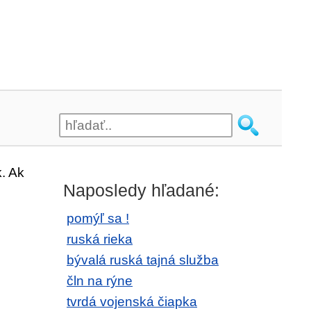
. Ak
Naposledy hľadané:
pomýľ sa !
ruská rieka
bývalá ruská tajná služba
čln na rýne
tvrdá vojenská čiapka