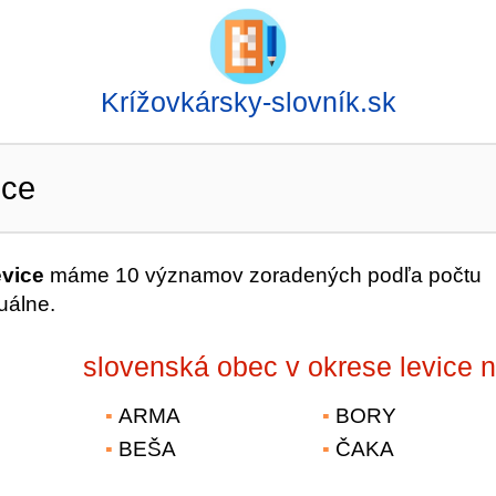
Krížovkársky-slovník.sk
ice
evice
máme 10 významov zoradených podľa počtu
uálne.
slovenská obec v okrese levice 
ARMA
BORY
BEŠA
ČAKA