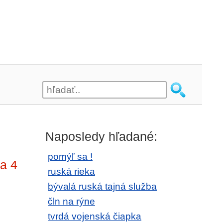
Naposledy hľadané:
pomýľ sa !
na 4
ruská rieka
bývalá ruská tajná služba
čln na rýne
tvrdá vojenská čiapka