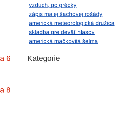
vzduch, po grécky
zápis malej šachovej rošády
americká meteorologická družica
skladba pre deväť hlasov
americká mačkovitá šelma
na 6
Kategorie
na 8