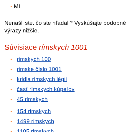
MI
Nenašli ste, čo ste hľadali? Vyskúšajte podobné
výrazy nižšie.
Súvisiace
rímskych 1001
rímskych 100
rímske číslo 1001
krídla rímskych légií
časť rímskych kúpeľov
45 rímskych
154 rímskych
1499 rímskych
1105 rímskych