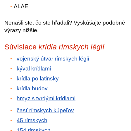
ALAE
Nenašli ste, čo ste hľadali? Vyskúšajte podobné
výrazy nižšie.
Súvisiace
krídla rímskych légií
vojenský útvar rímskych légií
kýval krídlami
krídla po latinsky
krídla budov
hmyz s tvrdými krídlami
časť rímskych kúpeľov
45 rímskych
154 rímskych