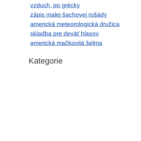
vzduch, po grécky
zápis malej šachovej rošády
americká meteorologická družica
skladba pre deväť hlasov
americká mačkovitá šelma
Kategorie