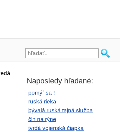
vedá
Naposledy hľadané:
pomýľ sa !
ruská rieka
bývalá ruská tajná služba
čln na rýne
tvrdá vojenská čiapka