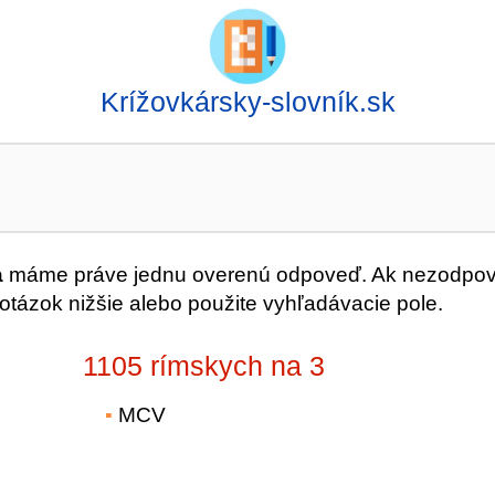
Krížovkársky-slovník.sk
a
máme práve jednu overenú odpoveď. Ak nezodpo
 otázok nižšie alebo použite vyhľadávacie pole.
1105 rímskych na 3
MCV