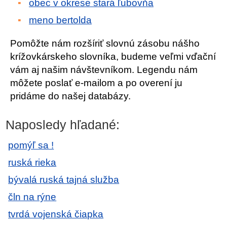
obec v okrese stará ľubovňa
meno bertolda
Pomôžte nám rozšíriť slovnú zásobu nášho
krížovkárskeho slovníka, budeme veľmi vďační
vám aj našim návštevníkom. Legendu nám
môžete poslať e-mailom a po overení ju
pridáme do našej databázy.
Naposledy hľadané:
pomýľ sa !
ruská rieka
bývalá ruská tajná služba
čln na rýne
tvrdá vojenská čiapka