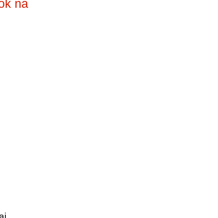
ok na
aj