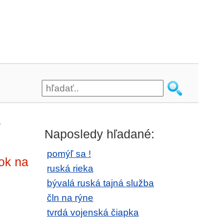
.
Naposledy hľadané:
pomýľ sa !
ok na
ruská rieka
bývalá ruská tajná služba
čln na rýne
tvrdá vojenská čiapka