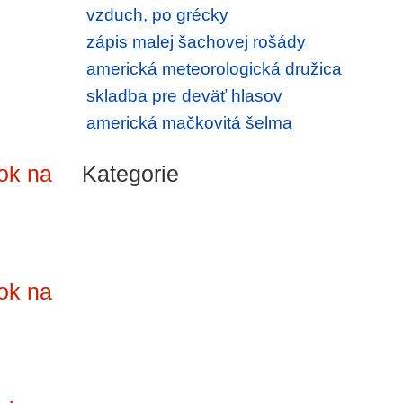
vzduch, po grécky
zápis malej šachovej rošády
americká meteorologická družica
skladba pre deväť hlasov
americká mačkovitá šelma
ok na
Kategorie
ok na