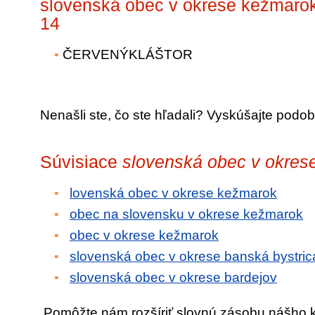
slovenská obec v okrese kežmaro
14
ČERVENÝKLÁŠTOR
Nenašli ste, čo ste hľadali? Vyskúšajte podob
Súvisiace
slovenská obec v okres
lovenská obec v okrese kežmarok
obec na slovensku v okrese kežmarok
obec v okrese kežmarok
slovenská obec v okrese banská bystric
slovenská obec v okrese bardejov
Pomôžte nám rozšíriť slovnú zásobu nášho 