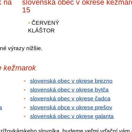
k na
slovenská obec v okrese kežmar
15
ČERVENÝ
KLÁŠTOR
né výrazy nižšie.
e kežmarok
slovenská obec v okrese brezno
slovenská obec v okrese bytča
slovenská obec v okrese čadca
a
slovenská obce v okrese prešov
slovenská obec v okrese galanta
krížovkárskeho slovníka, budeme veľmi vďační vám 