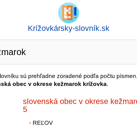
Krížovkársky-slovník.sk
žmarok
ovníku sú prehľadne zoradené podľa počtu písmen
nská obec v okrese kežmarok krížovka
.
slovenská obec v okrese kežmar
5
REĽOV