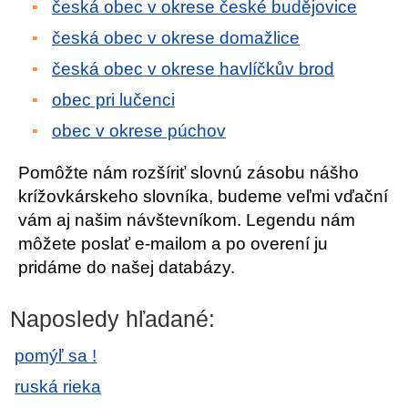
česká obec v okrese české budějovice
česká obec v okrese domažlice
česká obec v okrese havlíčkův brod
obec pri lučenci
obec v okrese púchov
Pomôžte nám rozšíriť slovnú zásobu nášho
krížovkárskeho slovníka, budeme veľmi vďační
vám aj našim návštevníkom. Legendu nám
môžete poslať e-mailom a po overení ju
pridáme do našej databázy.
Naposledy hľadané:
pomýľ sa !
ruská rieka