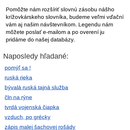
Pomôžte nám rozšíriť slovnú zásobu nášho
krížovkárskeho slovníka, budeme veľmi vďační
vám aj našim návštevníkom. Legendu nám
môžete poslať e-mailom a po overení ju
pridáme do našej databázy.
Naposledy hľadané:
pomýľ sa !
ruská rieka
bývalá ruská tajná služba
čln na rýne
tvrdá vojenská čiapka
vzduch, po grécky
zápis malej šachovej rošády