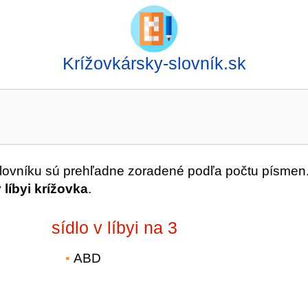
Krížovkársky-slovník.sk
ovníku sú prehľadne zoradené podľa počtu písmen
v líbyi krížovka
.
sídlo v líbyi na 3
ABD