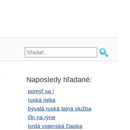
.
Naposledy hľadané:
pomýľ sa !
ruská rieka
bývalá ruská tajná služba
čln na rýne
tvrdá vojenská čiapka