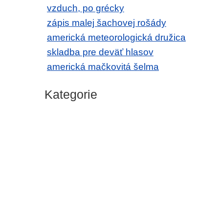
vzduch, po grécky
zápis malej šachovej rošády
americká meteorologická družica
skladba pre deväť hlasov
americká mačkovitá šelma
Kategorie