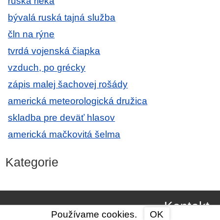
ruská rieka
bývalá ruská tajná služba
čln na rýne
tvrdá vojenská čiapka
vzduch, po grécky
zápis malej šachovej rošády
americká meteorologická družica
skladba pre deväť hlasov
americká mačkovitá šelma
Kategorie
Kontakt
Používame cookies.
OK