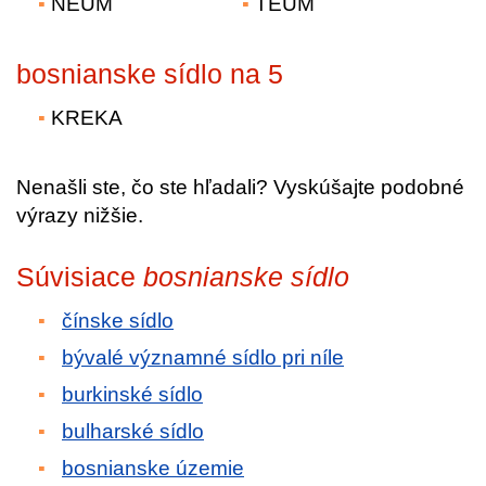
NEUM
TEUM
bosnianske sídlo na 5
KREKA
Nenašli ste, čo ste hľadali? Vyskúšajte podobné
výrazy nižšie.
Súvisiace
bosnianske sídlo
čínske sídlo
bývalé významné sídlo pri níle
burkinské sídlo
bulharské sídlo
bosnianske územie