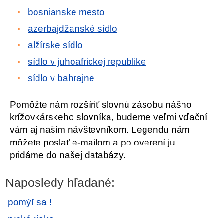
bosnianske mesto
azerbajdžanské sídlo
alžírske sídlo
sídlo v juhoafrickej republike
sídlo v bahrajne
Pomôžte nám rozšíriť slovnú zásobu nášho
krížovkárskeho slovníka, budeme veľmi vďační
vám aj našim návštevníkom. Legendu nám
môžete poslať e-mailom a po overení ju
pridáme do našej databázy.
Naposledy hľadané:
pomýľ sa !